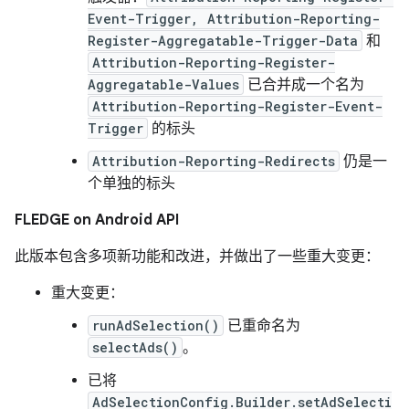
Event-Trigger, Attribution-Reporting-
Register-Aggregatable-Trigger-Data
和
Attribution-Reporting-Register-
Aggregatable-Values
已合并成一个名为
Attribution-Reporting-Register-Event-
Trigger
的标头
Attribution-Reporting-Redirects
仍是一
个单独的标头
FLEDGE on Android API
此版本包含多项新功能和改进，并做出了一些重大变更：
重大变更：
runAdSelection()
已重命名为
selectAds()
。
已将
AdSelectionConfig.Builder.setAdSelecti