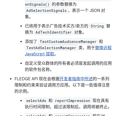
onSignals()
的参数替换为
AdSelectionSignals
，表示一个 JSON 对
象。
已将用于表示广告技术买方/卖方的
String
替
换为
AdTechIdentifier
对象。
添加了
TestCustomAudienceManager
和
TestAdSelectionManager
类，用于
替换远程
JavaScript 提取
。
自定义受众群体的所有者必须是发起调用的应用
的软件包名称。
FLEDGE API 现在会根据
开发者指南中所述
的一系列
限制和约束来验证调用方应用。以下是一些值得注意
的示例。
selectAds
和
reportImpression
现在具有
执行时间限制，超过该限制后，调用将被终止。