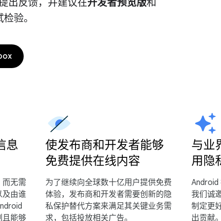
提出反馈，并建议在
开发者预览版
和
试检验。
box
信息
使发布商和开发者能够
与业
免费提供在线内容
用隐
，而无需
为了继续向全球数十亿用户提供免费
Andr
以及由谁
体验，发布商和开发者需要创新的隐
我们诚
ndroid
私保护替代方案来满足其关键业务需
制定更
制且能够
求，包括投放相关广告。
出贡献