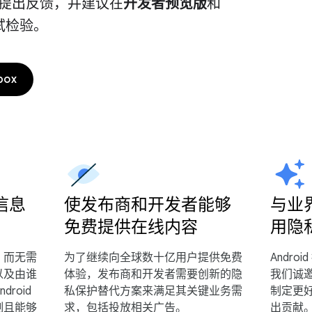
提出反馈，并建议在
开发者预览版
和
试检验。
box
信息
使发布商和开发者能够
与业
免费提供在线内容
用隐
，而无需
为了继续向全球数十亿用户提供免费
Andr
以及由谁
体验，发布商和开发者需要创新的隐
我们诚
ndroid
私保护替代方案来满足其关键业务需
制定更
制且能够
求，包括投放相关广告。
出贡献