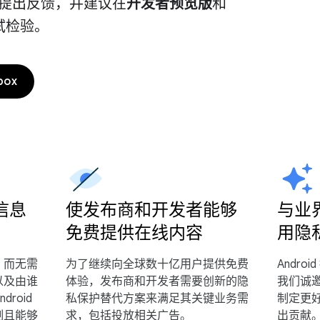
提出反馈，并建议在
开发者预览版
和
试检验。
box
信息
使发布商和开发者能够
与业
免费提供在线内容
用隐
，而无需
为了继续向全球数十亿用户提供免费
Andr
以及由谁
体验，发布商和开发者需要创新的隐
我们诚
ndroid
私保护替代方案来满足其关键业务需
制定更
制且能够
求，包括投放相关广告。
出贡献