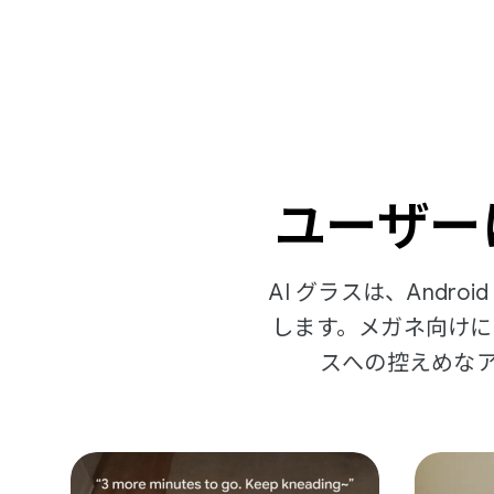
ユーザー
AI グラスは、And
します。メガネ向けに
スへの控えめな