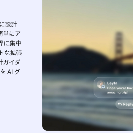
うに設計
簡単にア
界に集中
トな拡張
計ガイダ
 AI グ