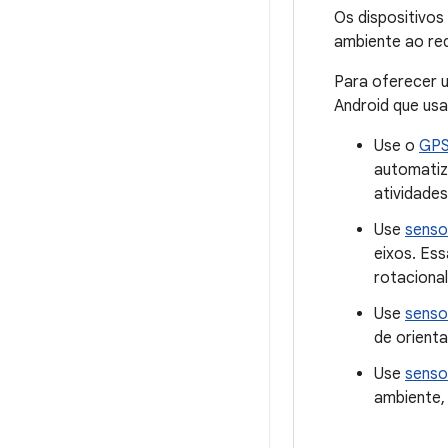
Os dispositivo
ambiente ao red
Para oferecer u
Android que usa
Use o
GP
automatiz
atividades
Use
senso
eixos. Ess
rotacional
Use
senso
de orient
Use
senso
ambiente,