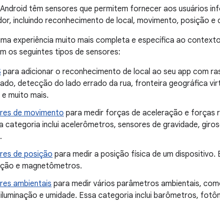
s Android têm sensores que permitem fornecer aos usuários i
or, incluindo reconhecimento de local, movimento, posição e q
ma experiência muito mais completa e específica ao contexto 
m os seguintes tipos de sensores:
S
para adicionar o reconhecimento de local ao seu app com ra
ado, detecção do lado errado da rua, fronteira geográfica vi
 e muito mais.
res de movimento
para medir forças de aceleração e forças r
a categoria inclui acelerômetros, sensores de gravidade, giro
.
res de posição
para medir a posição física de um dispositivo. 
ação e magnetômetros.
res ambientais
para medir vários parâmetros ambientais, com
 iluminação e umidade. Essa categoria inclui barômetros, fot