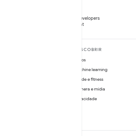
WeChat
Siga o Android Developers
no WeChat
MAIS SOBRE O ANDROID
DESCOBRIR
Android
Jogos
Android para empresas
Machine learning
Segurança
Saúde e fitness
Source
Câmera e mídia
Notícias
Privacidade
Blog
5G
Podcasts