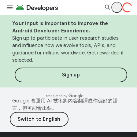
Your input is important to improve the
Android Developer Experience.
Sign up to participate in user research studies
and influence how we evolve tools, APIs, and
guidance for millions worldwide. Get rewarded if
selected.
Sign up
Google 會運用 AI 技術將內容翻譯成你偏好的語
言，但可能會出錯。