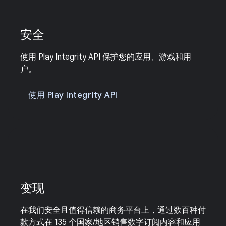
安全
使用 Play Integrity API 保护您的应用、游戏和用
户。
使用 Play Integrity API
变现
在我们安全且值得信赖的商务平台上，通过数百种付
款方式在 135 个国家/地区销售数字订阅内容和应用