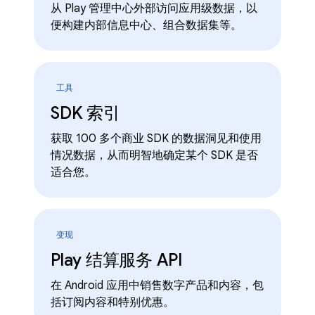
从 Play 管理中心外部访问应用级数据，以
便构建内部信息中心、组合数据集等。
工具
SDK 索引
获取 100 多个商业 SDK 的数据洞见和使用
情况数据，从而明智地确定某个 SDK 是否
适合您。
变现
Play 结算服务 API
在 Android 应用中销售数字产品和内容，包
括订阅内容和特别优惠。