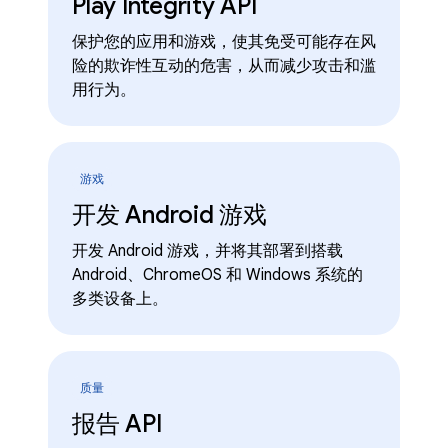
Play Integrity API
保护您的应用和游戏，使其免受可能存在风
险的欺诈性互动的危害，从而减少攻击和滥
用行为。
游戏
开发 Android 游戏
开发 Android 游戏，并将其部署到搭载
Android、ChromeOS 和 Windows 系统的
多类设备上。
质量
报告 API