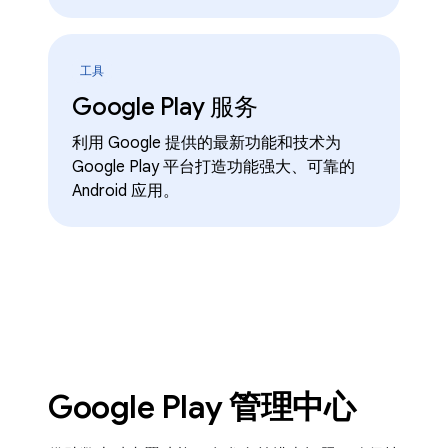
工具
Google Play 服务
利用 Google 提供的最新功能和技术为
Google Play 平台打造功能强大、可靠的
Android 应用。
Google Play 管理中心