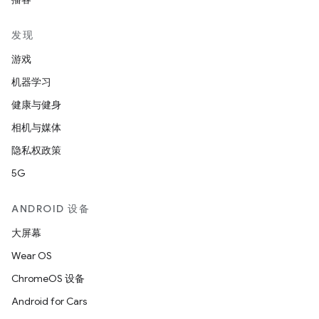
发现
游戏
机器学习
健康与健身
相机与媒体
隐私权政策
5G
ANDROID 设备
大屏幕
Wear OS
ChromeOS 设备
Android for Cars