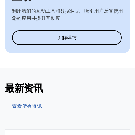
利用我们的互动工具和数据洞见，吸引用户反复使用
您的应用并提升互动度
了解详情
最新资讯
查看所有资讯