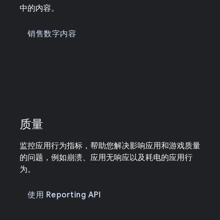
中的内容。
销售数字内容
质量
监控应用行为指标，帮助您解决影响应用和游戏质量
的问题，例如崩溃、应用无响应以及耗电的应用行
为。
使用 Reporting API