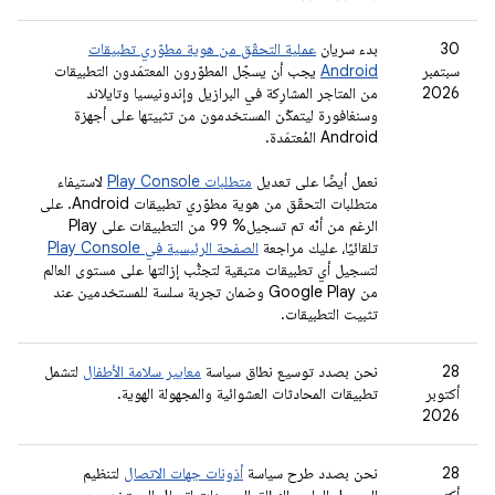
‫30
بدء سريان
عملية التحقّق من هوية مطوّري تطبيقات
سبتمبر
Android
يجب أن يسجّل المطوّرون المعتمَدون التطبيقات
2026
من المتاجر المشارِكة في البرازيل وإندونيسيا وتايلاند
وسنغافورة ليتمكّن المستخدمون من تثبيتها على أجهزة
Android المُعتمَدة.
نعمل أيضًا على تعديل
متطلبات Play Console
لاستيفاء
متطلبات التحقّق من هوية مطوّري تطبيقات Android. على
الرغم من أنّه تم تسجيل% 99 من التطبيقات على Play
تلقائيًا، عليك مراجعة
الصفحة الرئيسية في Play Console
لتسجيل أي تطبيقات متبقية لتجنُّب إزالتها على مستوى العالم
من Google Play وضمان تجربة سلسة للمستخدمين عند
تثبيت التطبيقات.
‫28
نحن بصدد توسيع نطاق سياسة
معايير سلامة الأطفال
لتشمل
أكتوبر
تطبيقات المحادثات العشوائية والمجهولة الهوية.
2026
‫28
نحن بصدد طرح سياسة
أذونات جهات الاتصال
لتنظيم