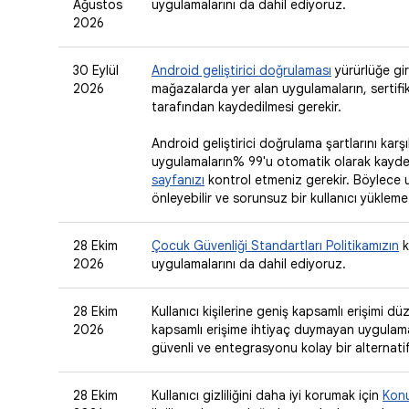
Ağustos
uygulamalarını da dahil ediyoruz.
2026
30 Eylül
Android geliştirici doğrulaması
yürürlüğe gir
2026
mağazalarda yer alan uygulamaların, sertifika
tarafından kaydedilmesi gerekir.
Android geliştirici doğrulama şartlarını karş
uygulamaların% 99'u otomatik olarak kayde
sayfanızı
kontrol etmeniz gerekir. Böylece u
önleyebilir ve sorunsuz bir kullanıcı yükleme
28 Ekim
Çocuk Güvenliği Standartları Politikamızın
k
2026
uygulamalarını da dahil ediyoruz.
28 Ekim
Kullanıcı kişilerine geniş kapsamlı erişimi d
2026
kapsamlı erişime ihtiyaç duymayan uygulamala
güvenli ve entegrasyonu kolay bir alternati
28 Ekim
Kullanıcı gizliliğini daha iyi korumak için
Konu