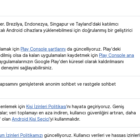
er. Brezilya, Endonezya, Singapur ve Tayland'daki katılımcı
lı Android cihazlara yüklenebilmesi için doğrulanmış bir geliştirici
ılamak için
Play Console şartlarını
da güncelliyoruz. Play'deki
dilmiş olsa da kalan uygulamaları kaydetmek için
Play Console ana
ygulamalarınızın Google Play'den küresel olarak kaldırılmasını
 deneyimi sağlayabilirsiniz.
apsamını genişleterek anonim sohbet ve rastgele sohbet
üzenlemek için
Kişi İzinleri Politikası
'nı hayata geçiriyoruz. Geniş
r; veri toplamayı en aza indiren, kullanıcı güvenliğini artıran, daha
f olan
Android Kişi Seçici
'yi kullanmalıdır.
m İzinleri Politikamızı
güncelliyoruz. Kullanıcı verileri ve hassas izinler