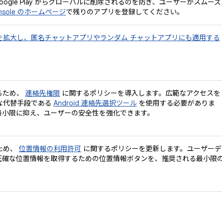
ogle Play からグローバルに削除されるのを防ぎ、ユーザーがスムーズ
 Console のホームページ
で残りのアプリを登録してください。
を拡大し、匿名チャットアプリやランダム チャットアプリにも適用する
るため、
連絡先権限
に関するポリシーを導入します。広範なアクセスを
な代替手段である
Android 連絡先選択ツール
を使用する必要がありま
最小限に抑え、ユーザーの安全性を強化できます。
ため、
位置情報の利用許可
に関するポリシーを更新します。ユーザーデ
正確な位置情報を取得するための位置情報ボタンを、推奨される最小限