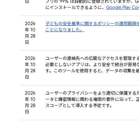
日
プリの 99% は自動的に登録されていますが、Go
にインストールできるように、
Google Play
2026
子どもの安全基準に関するポリシーの適用範囲
年 10
ことになりました。
月 28
日
2026
ユーザーの連絡先への広範なアクセスを管理す
年 10
必要としないアプリは、より安全で統合が容易
月 28
す。このツールを使用すると、データの収集を
日
2026
ユーザーのプライバシーをより適切に保護する
年 10
ータと機密情報に関わる権限の要件に沿って、
月 28
スコープとして導入する予定です。
日