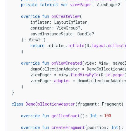
private
lateinit
var
viewPager
:
ViewPager2
override
fun
onCreateView
(
inflater
:
LayoutInflater
,
container
:
ViewGroup?,
savedInstanceState
:
Bundle?
):
View? 
{
return
inflater
.
inflate
(
R
.
layout
.
collectio
}
override
fun
onViewCreated
(
view
:
View
,
savedIn
demoCollectionAdapter
=
DemoCollectionAdap
viewPager
=
view
.
findViewById
(
R
.
id
.
pager
)
viewPager
.
adapter
=
demoCollectionAdapter
}
}
class
DemoCollectionAdapter
(
fragment
:
Fragment
)
:
override
fun
getItemCount
():
Int
=
100
override
fun
createFragment
(
position
:
Int
):
Fr