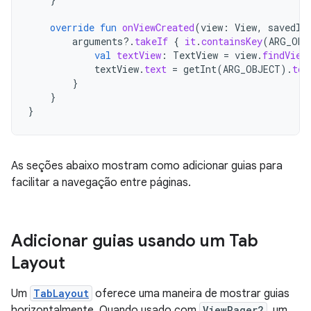
override
fun
onViewCreated
(
view
:
View
,
savedIn
arguments
?.
takeIf
{
it
.
containsKey
(
ARG_OBJ
val
textView
:
TextView
=
view
.
findView
textView
.
text
=
getInt
(
ARG_OBJECT
).
toS
}
}
}
As seções abaixo mostram como adicionar guias para
facilitar a navegação entre páginas.
Adicionar guias usando um Tab
Layout
Um
TabLayout
oferece uma maneira de mostrar guias
horizontalmente. Quando usado com
ViewPager2
, um