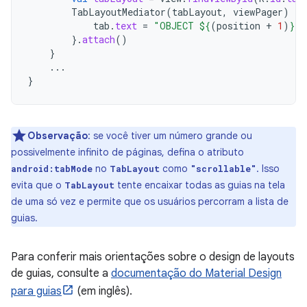
TabLayoutMediator
(
tabLayout
,
viewPager
)
{
tab
.
text
=
"OBJECT 
${
(
position
+
1
)
}
"
}.
attach
()
}
...
}
Observação
:
se você tiver um número grande ou
possivelmente infinito de páginas, defina o atributo
no
como
. Isso
android:tabMode
TabLayout
"scrollable"
evita que o
tente encaixar todas as guias na tela
TabLayout
de uma só vez e permite que os usuários percorram a lista de
guias.
Para conferir mais orientações sobre o design de layouts
de guias, consulte a
documentação do Material Design
para guias
(em inglês).