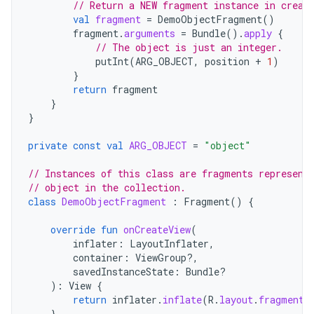
// Return a NEW fragment instance in creat
val
fragment
=
DemoObjectFragment
()
fragment
.
arguments
=
Bundle
().
apply
{
// The object is just an integer.
putInt
(
ARG_OBJECT
,
position
+
1
)
}
return
fragment
}
}
private
const
val
ARG_OBJECT
=
"object"
// Instances of this class are fragments represent
// object in the collection.
class
DemoObjectFragment
:
Fragment
()
{
override
fun
onCreateView
(
inflater
:
LayoutInflater
,
container
:
ViewGroup?,
savedInstanceState
:
Bundle?
):
View
{
return
inflater
.
inflate
(
R
.
layout
.
fragment_
}