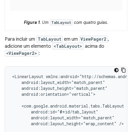
Figura 1
. Um
com quatro guias.
TabLayout
Para incluir um
TabLayout
em um
ViewPager2
,
adicione um elemento
<TabLayout>
acima do
<ViewPager2>
:
<LinearLayout
android:orientation="vertical">

android:layout_height="wrap_content"
/>
