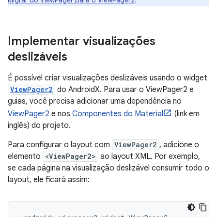
Migrar do ViewPager para o ViewPager2
.
Implementar visualizações
deslizáveis
É possível criar visualizações deslizáveis usando o widget
ViewPager2
do AndroidX. Para usar o ViewPager2 e
guias, você precisa adicionar uma dependência no
ViewPager2
e nos
Componentes do Material
(link em
inglês) do projeto.
Para configurar o layout com
ViewPager2
, adicione o
elemento
<ViewPager2>
ao layout XML. Por exemplo,
se cada página na visualização deslizável consumir todo o
layout, ele ficará assim: