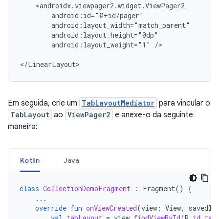
android:layout_weight="1"
/>

Em seguida, crie um
TabLayoutMediator
para vincular o
TabLayout
ao
ViewPager2
e anexe-o da seguinte
maneira:
Kotlin
Java
class
CollectionDemoFragment
:
Fragment
()
{
...
override
fun
onViewCreated
(
view
:
View
,
savedIn
val
tabLayout
=
view
.
findViewById
(
R
.
id
.
tab