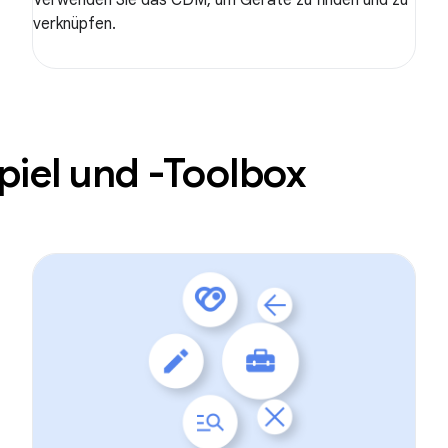
Verwenden Sie das CDM, um Geräte zu finden und zu
verknüpfen.
iel und -Toolbox