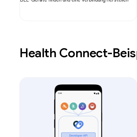
BLE-Geräte finden und eine Verbindung herstellen
Health Connect-Beisp