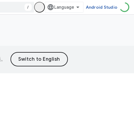
/
Android Studio
误。