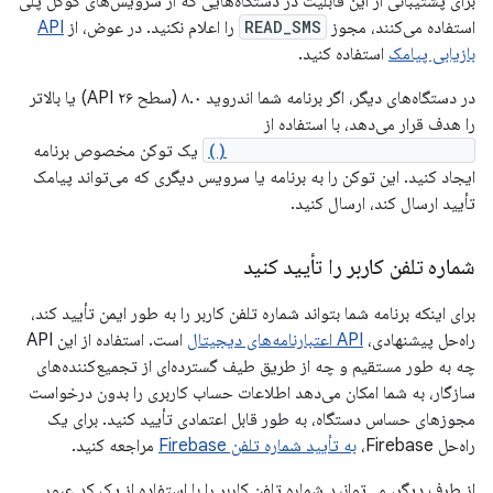
برای پشتیبانی از این قابلیت در دستگاه‌هایی که از سرویس‌های گوگل پلی
استفاده می‌کنند، مجوز
READ_SMS
را اعلام نکنید. در عوض، از
API
بازیابی پیامک
استفاده کنید.
در دستگاه‌های دیگر، اگر برنامه شما اندروید ۸.۰ (سطح API ۲۶) یا بالاتر
را هدف قرار می‌دهد، با استفاده از
createAppSpecificSmsToken()
یک توکن مخصوص برنامه
ایجاد کنید. این توکن را به برنامه یا سرویس دیگری که می‌تواند پیامک
تأیید ارسال کند، ارسال کنید.
شماره تلفن کاربر را تأیید کنید
برای اینکه برنامه شما بتواند شماره تلفن کاربر را به طور ایمن تأیید کند،
راه‌حل پیشنهادی،
API اعتبارنامه‌های دیجیتال
است. استفاده از این API
چه به طور مستقیم و چه از طریق طیف گسترده‌ای از تجمیع‌کننده‌های
سازگار، به شما امکان می‌دهد اطلاعات حساب کاربری را بدون درخواست
مجوزهای حساس دستگاه، به طور قابل اعتمادی تأیید کنید. برای یک
راه‌حل Firebase،
به تأیید شماره تلفن Firebase
مراجعه کنید.
از طرف دیگر، می‌توانید شماره تلفن کاربر را با استفاده از یک کد عبور