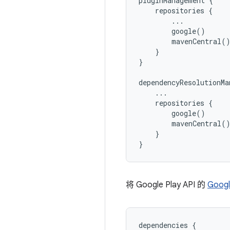
pluginManagement {

    repositories {

        ...

        google()

        mavenCentral()
    }

}

dependencyResolutionMa
    ...

    repositories {

        google()

        mavenCentral()
    }

将 Google Play API 的
Googl
dependencies
{