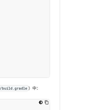
/build.gradle
）中：