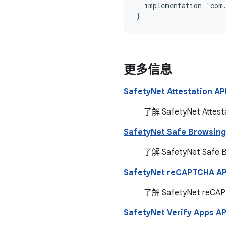
implementation
'
com
}
更多信息
SafetyNet Attestation AP
了解 SafetyNet A
SafetyNet Safe Browsing
了解 SafetyNet S
SafetyNet reCAPTCHA AP
了解 SafetyNet r
SafetyNet Verify Apps AP