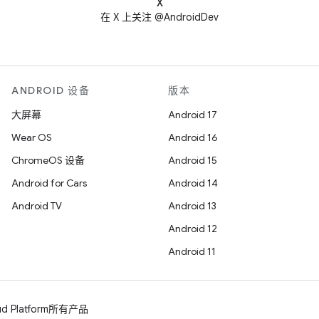
X
在 X 上关注 @AndroidDev
ANDROID 设备
版本
大屏幕
Android 17
Wear OS
Android 16
ChromeOS 设备
Android 15
Android for Cars
Android 14
Android TV
Android 13
Android 12
Android 11
d Platform
所有产品