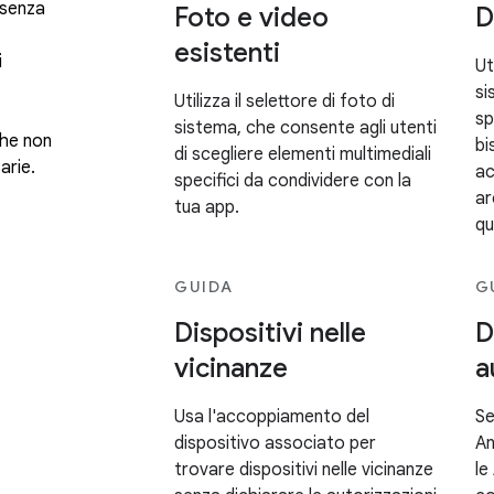
 senza
Foto e video
D
esistenti
i
Ut
si
Utilizza il selettore di foto di
sp
sistema, che consente agli utenti
che non
bi
di scegliere elementi multimediali
arie.
ac
specifici da condividere con la
ar
tua app.
qu
GUIDA
G
Dispositivi nelle
D
vicinanze
a
Usa l'accoppiamento del
Se
dispositivo associato per
An
trovare dispositivi nelle vicinanze
le