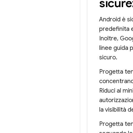
sicure
Android è s
predefinita 
Inoltre, Goo
linee guida 
sicuro.
Progetta te
concentrando
Riduci al min
autorizzazio
la visibilità 
Progetta te