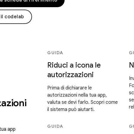
la scheda di riferimento
 il codelab
GUIDA
G
Riduci a icona le
N
autorizzazioni
a
In
Fo
Prima di dichiarare le
sc
autorizzazioni nella tua app,
zazioni
se
valuta se devi farlo. Scopri come
re
il sistema può aiutarti.
GUIDA
G
tua app