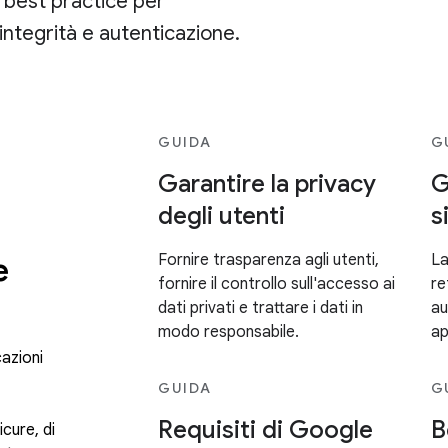
 best practice per
 integrità e autenticazione.
GUIDA
G
Garantire la privacy
G
degli utenti
s
e
Fornire trasparenza agli utenti,
La
fornire il controllo sull'accesso ai
re
dati privati e trattare i dati in
au
modo responsabile.
ap
cazioni
GUIDA
G
Requisiti di Google
B
icure, di