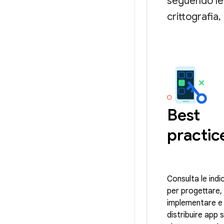
seguendo le
crittografia,
Best
practic
Consulta le indi
per progettare,
implementare e
distribuire app s