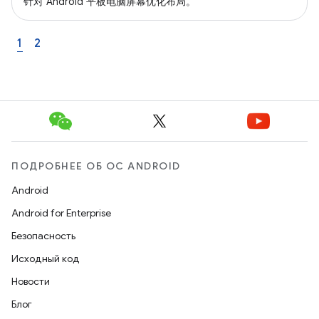
针对 Android 平板电脑屏幕优化布局。
1
2
ПОДРОБНЕЕ ОБ ОС ANDROID
Android
Android for Enterprise
Безопасность
Исходный код
Новости
Блог