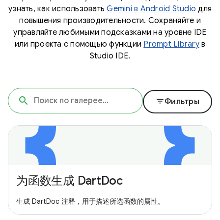
узнать, как использовать
Gemini в Android Studio
для
повышения производительности. Сохраняйте и
управляйте любимыми подсказками на уровне IDE
или проекта с помощью функции
Prompt Library
в
Studio IDE.
filter_list
Фильтры
为函数生成 DartDoc
生成 DartDoc 注释，用于描述所选函数的属性。