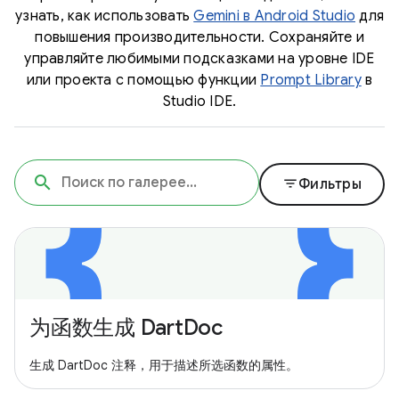
узнать, как использовать
Gemini в Android Studio
для
повышения производительности. Сохраняйте и
управляйте любимыми подсказками на уровне IDE
или проекта с помощью функции
Prompt Library
в
Studio IDE.
filter_list
Фильтры
为函数生成 DartDoc
生成 DartDoc 注释，用于描述所选函数的属性。