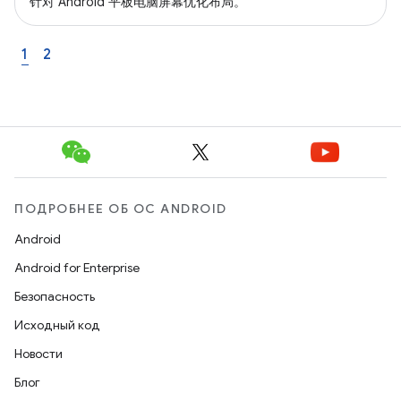
针对 Android 平板电脑屏幕优化布局。
1
2
ПОДРОБНЕЕ ОБ ОС ANDROID
Android
Android for Enterprise
Безопасность
Исходный код
Новости
Блог