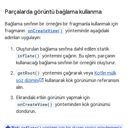
Parçalarda görüntü bağlama kullanma
Bağlama sınıfının bir örneğini bir fragmanla kullanmak için
fragmanın
onCreateView()
yönteminde aşağıdaki
adımları uygulayın:
Oluşturulan bağlama sınıfına dahil edilen statik
inflate()
yöntemini çağırın. Bu işlem, parçanın
kullanacağı bağlama sınıfının bir örneğini oluşturur.
getRoot()
yöntemini çağırarak veya
Kotlin mülk
söz dizimini
kullanarak kök görünümün referansını
alın.
Ekrandaki etkin görünüm yapmak için
onCreateView()
yönteminden kök görünümü
döndürün.
Not:
yöntemi için bir düzen şişirici göndermeniz
inflate()