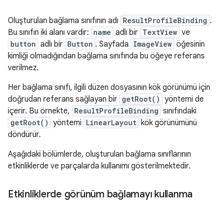
Oluşturulan bağlama sınıfının adı
ResultProfileBinding
.
Bu sınıfın iki alanı vardır:
name
adlı bir
TextView
ve
button
adlı bir
Button
. Sayfada
ImageView
öğesinin
kimliği olmadığından bağlama sınıfında bu öğeye referans
verilmez.
Her bağlama sınıfı, ilgili düzen dosyasının kök görünümü için
doğrudan referans sağlayan bir
getRoot()
yöntemi de
içerir. Bu örnekte,
ResultProfileBinding
sınıfındaki
getRoot()
yöntemi
LinearLayout
kök görünümünü
döndürür.
Aşağıdaki bölümlerde, oluşturulan bağlama sınıflarının
etkinliklerde ve parçalarda kullanımı gösterilmektedir.
Etkinliklerde görünüm bağlamayı kullanma