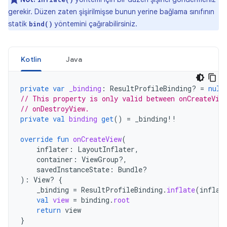
gerekir. Düzen zaten şişirilmişse bunun yerine bağlama sınıfının
statik
yöntemini çağırabilirsiniz.
bind()
Kotlin
Java
private
var
_binding
:
ResultProfileBinding? 
=
null
// This property is only valid between onCreateVie
// onDestroyView.
private
val
binding
get
()
=
_binding
!!
override
fun
onCreateView
(
inflater
:
LayoutInflater
,
container
:
ViewGroup?,
savedInstanceState
:
Bundle?
):
View? 
{
_binding
=
ResultProfileBinding
.
inflate
(
inflat
val
view
=
binding
.
root
return
view
}