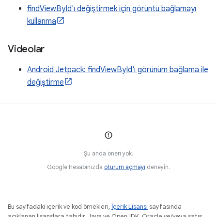
findViewById'ı değiştirmek için görüntü bağlamayı
kullanma
Videolar
Android Jetpack: findViewById'ı görünüm bağlama ile
değiştirme
Şu anda öneri yok.
Google Hesabınızda
oturum açmayı
deneyin.
Bu sayfadaki içerik ve kod örnekleri,
İçerik Lisansı
sayfasında
açıklanan lisanslara tabidir. Java ve OpenJDK, Oracle ve/veya satış