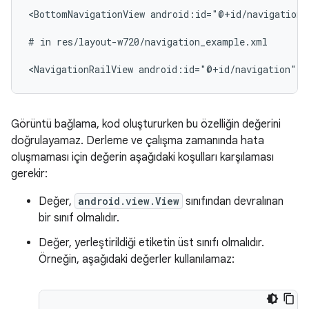
<BottomNavigationView
android:id="@+id/navigation"
#
in
res/layout-w720/navigation_example.xml

<NavigationRailView
android:id="@+id/navigation"
t
Görüntü bağlama, kod oluştururken bu özelliğin değerini
doğrulayamaz. Derleme ve çalışma zamanında hata
oluşmaması için değerin aşağıdaki koşulları karşılaması
gerekir:
Değer,
android.view.View
sınıfından devralınan
bir sınıf olmalıdır.
Değer, yerleştirildiği etiketin üst sınıfı olmalıdır.
Örneğin, aşağıdaki değerler kullanılamaz: