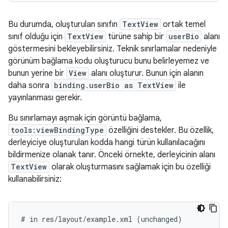
Bu durumda, oluşturulan sınıfın
TextView
ortak temel
sınıf olduğu için
TextView
türüne sahip bir
userBio
alanı
göstermesini bekleyebilirsiniz. Teknik sınırlamalar nedeniyle
görünüm bağlama kodu oluşturucu bunu belirleyemez ve
bunun yerine bir
View
alanı oluşturur. Bunun için alanın
daha sonra
binding.userBio as TextView
ile
yayınlanması gerekir.
Bu sınırlamayı aşmak için görüntü bağlama,
tools:viewBindingType
özelliğini destekler. Bu özellik,
derleyiciye oluşturulan kodda hangi türün kullanılacağını
bildirmenize olanak tanır. Önceki örnekte, derleyicinin alanı
TextView
olarak oluşturmasını sağlamak için bu özelliği
kullanabilirsiniz:
#
in
res/layout/example.xml
(unchanged)
