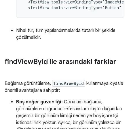
<TextView
tools:viewBindingType="ImageView"
<TextView
tools:viewBindingType="Button"
/>
Nihai tür, tüm yapılandırmalarda tutarlı bir şekilde
çözülmelidir.
find
View
By
Id ile arasındaki farklar
Bağlama görüntüleme,
findViewById
kullanmaya kıyasla
önemli avantajlara sahiptir:
Boş değer güvenliği:
Görünüm bağlama,
görünümlere doğrudan referanslar oluşturduğundan
geçersiz bir görünüm kimliği nedeniyle boş işaretçi
istisnası riski yoktur. Ayrıca, bir görünüm yalnızca bir