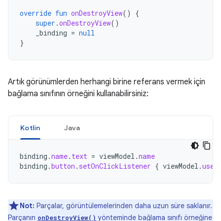
override
fun
onDestroyView
()
{
super
.
onDestroyView
()
_binding
=
null
}
Artık görünümlerden herhangi birine referans vermek için
bağlama sınıfının örneğini kullanabilirsiniz:
Kotlin
Java
binding
.
name
.
text
=
viewModel
.
name
binding
.
button
.
setOnClickListener
{
viewModel
.
user
Not:
Parçalar, görüntülemelerinden daha uzun süre saklanır.
Parçanın
yönteminde bağlama sınıfı örneğine
onDestroyView()