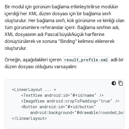
Bir modül için görünüm bağlama etkinleştirilirse modülün
içerdiği her XML düzen dosyası için bir bağlama sınıfı
oluşturulur. Her bağlama sınıfı, kök görünüme ve kimliği olan
tüm görünümlere referanslar içerir. Bağlama sınıfının adı,
XML dosyasının adı Pascal büyük/küçük harflerine
dönüştürülerek ve sonuna "Binding" kelimesi eklenerek
oluşturulur.
Örneğin, aşağıdakileri içeren
result_profile.xml
adlı bir
düzen dosyası olduğunu varsayalım:
<LinearLayout
...
<TextView
android:id="@+id/name"
<ImageView
android:cropToPadding="true"
<Button
android:background="@drawable/rounded_butt