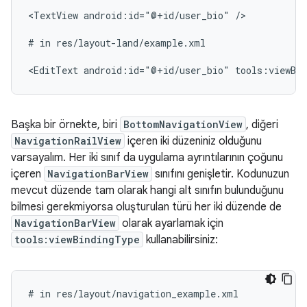
<TextView
android:id="@+id/user_bio"
/>

#
in
res/layout-land/example.xml

<EditText
android:id="@+id/user_bio"
tools:viewBi
Başka bir örnekte, biri
BottomNavigationView
, diğeri
NavigationRailView
içeren iki düzeniniz olduğunu
varsayalım. Her iki sınıf da uygulama ayrıntılarının çoğunu
içeren
NavigationBarView
sınıfını genişletir. Kodunuzun
mevcut düzende tam olarak hangi alt sınıfın bulunduğunu
bilmesi gerekmiyorsa oluşturulan türü her iki düzende de
NavigationBarView
olarak ayarlamak için
tools:viewBindingType
kullanabilirsiniz:
#
in
res/layout/navigation_example.xml
