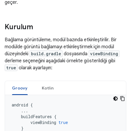
geçer.
Kurulum
Bağlama görüntüleme, modül bazında etkinleştirilir. Bir
modülde görüntü bağlamayı etkinleştirmek için modül
düzeyindeki
build.gradle
dosyasında
viewBinding
derleme seçeneğini aşağıdaki örnekte gösterildiği gibi
true
olarak ayarlayın:
Groovy
Kotlin
android
{
...
buildFeatures
{
viewBinding
true
}