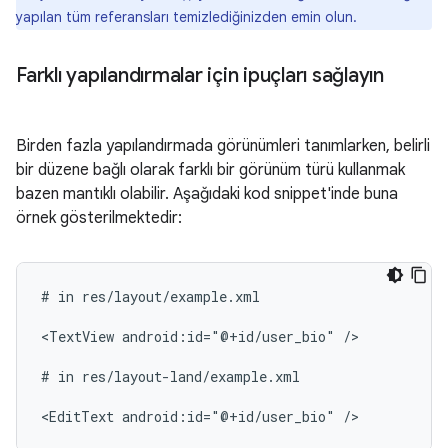
yapılan tüm referansları temizlediğinizden emin olun.
Farklı yapılandırmalar için ipuçları sağlayın
Birden fazla yapılandırmada görünümleri tanımlarken, belirli
bir düzene bağlı olarak farklı bir görünüm türü kullanmak
bazen mantıklı olabilir. Aşağıdaki kod snippet'inde buna
örnek gösterilmektedir:
#
in
res/layout/example.xml

<TextView
android:id="@+id/user_bio"
/>

#
in
res/layout-land/example.xml

<EditText
android:id="@+id/user_bio"