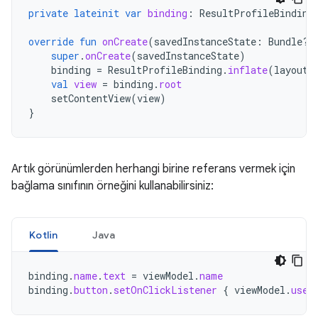
private
lateinit
var
binding
:
ResultProfileBinding
override
fun
onCreate
(
savedInstanceState
:
Bundle?)
super
.
onCreate
(
savedInstanceState
)
binding
=
ResultProfileBinding
.
inflate
(
layoutI
val
view
=
binding
.
root
setContentView
(
view
)
}
Artık görünümlerden herhangi birine referans vermek için
bağlama sınıfının örneğini kullanabilirsiniz:
Kotlin
Java
binding
.
name
.
text
=
viewModel
.
name
binding
.
button
.
setOnClickListener
{
viewModel
.
user