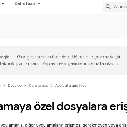
Daha fazla
Google, içerikleri tercih ettiğiniz dile çevirmek için
eknolojisini kullanır. Yapay zeka çevirilerinde hata olabilir.
s
Develop
Core areas
App data and files
amaya özel dosyalara er
gulamanız, diğer uygulamaların erişmesi gerekmeyen veya eri