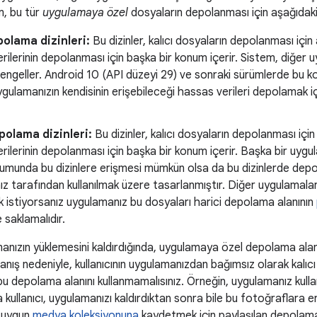
m, bu tür
uygulamaya özel
dosyaların depolanması için aşağıdaki
polama dizinleri:
Bu dizinler, kalıcı dosyaların depolanması için
erilerinin depolanması için başka bir konum içerir. Sistem, diğer
 engeller. Android 10 (API düzeyi 29) ve sonraki sürümlerde bu konu
ygulamanızın kendisinin erişebileceği hassas verileri depolamak i
polama dizinleri:
Bu dizinler, kalıcı dosyaların depolanması için
erilerinin depolanması için başka bir konum içerir. Başka bir uygu
umunda bu dizinlere erişmesi mümkün olsa da bu dizinlerde depo
z tarafından kullanılmak üzere tasarlanmıştır. Diğer uygulamalar
 istiyorsanız uygulamanız bu dosyaları harici depolama alanının
saklamalıdır.
manızın yüklemesini kaldırdığında, uygulamaya özel depolama ala
vranış nedeniyle, kullanıcının uygulamanızdan bağımsız olarak kalıcı
u depolama alanını kullanmamalısınız. Örneğin, uygulamanız kull
 kullanıcı, uygulamanızı kaldırdıktan sonra bile bu fotoğraflara e
ı uygun
medya koleksiyonuna
kaydetmek için paylaşılan depolama a