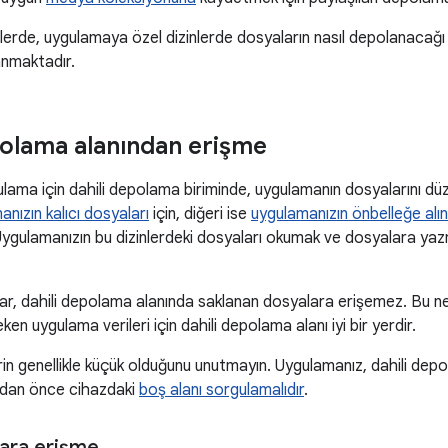
erde, uygulamaya özel dizinlerde dosyaların nasıl depolanacağı 
lanmaktadır.
polama alanından erişme
lama için dahili depolama biriminde, uygulamanın dosyalarını düze
nızın kalıcı dosyaları
için, diğeri ise
uygulamanızın önbelleğe alı
Uygulamanızın bu dizinlerdeki dosyaları okumak ve dosyalara yazm
ar, dahili depolama alanında saklanan dosyalara erişemez. Bu ne
en uygulama verileri için dahili depolama alanı iyi bir yerdir.
rin genellikle küçük olduğunu unutmayın. Uygulamanız, dahili de
dan önce cihazdaki
boş alanı sorgulamalıdır
.
lara erişme