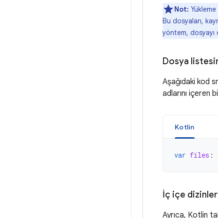
Not:
Yükleme s
Bu dosyaları, kay
yöntem, dosyayı o
Dosya listes
Aşağıdaki kod sn
adlarını içeren bir
Kotlin
var
files
:
İç içe dizinle
Ayrıca, Kotlin t