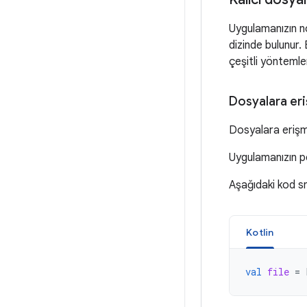
Uygulamanızın no
dizinde bulunur
çeşitli yöntemle
Dosyalara er
Dosyalara erişm
Uygulamanızın p
Aşağıdaki kod s
Kotlin
val
file
=