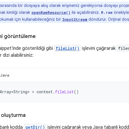
ırasında bir dosyaya akış olarak erişmeniz gerekiyorsa dosyayı proj
nak kimliği olarak
ile açabilirsiniz.
önekiyle
openRawResource()
R.raw
kumak için kullanabileceğiniz bir
döndürür. Orijinal do
InputStream
ini görüntüleme
ippet'inde gösterildiği gibi
fileList()
işlevini çağırarak
file
 dizi alabilirsiniz:
Java
Array<String>
=
context
.
fileList
()
r oluşturma
abanlı kodda
getDir()
işlevini çağırarak veya Java tabanlı kodda 