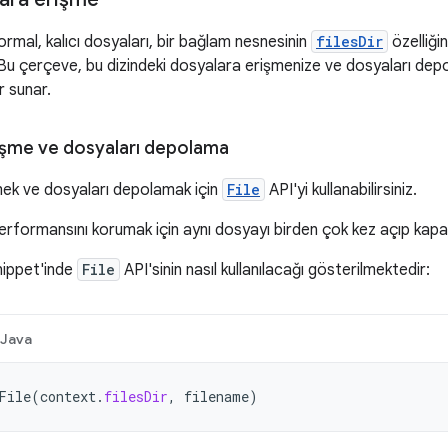
rmal, kalıcı dosyaları, bir bağlam nesnesinin
filesDir
özelliğin
. Bu çerçeve, bu dizindeki dosyalara erişmenize ve dosyaları de
r sunar.
işme ve dosyaları depolama
ek ve dosyaları depolamak için
File
API'yi kullanabilirsiniz.
erformansını korumak için aynı dosyayı birden çok kez açıp kap
nippet'inde
File
API'sinin nasıl kullanılacağı gösterilmektedir:
Java
File
(
context
.
filesDir
,
filename
)