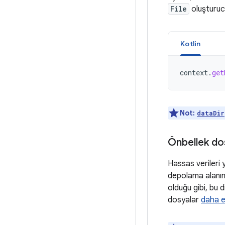
File
oluşturucus
Kotlin
context
.
get
Not:
dataDir
Önbellek do
Hassas verileri 
depolama alanınd
olduğu gibi, bu d
dosyalar
daha er