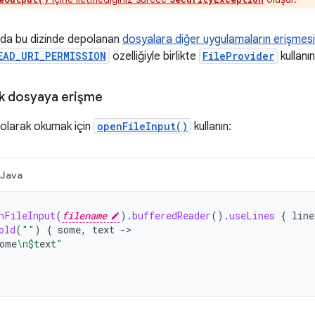
da bu dizinde depolanan
dosyalara diğer uygulamaların erişmesi
EAD_URI_PERMISSION
özelliğiyle birlikte
FileProvider
kullanın
ak dosyaya erişme
 olarak okumak için
openFileInput()
kullanın:
Java
nFileInput
(
filename
).
bufferedReader
().
useLines
{
line
old
(
""
)
{
some
,
text
->
ome
\n
$
text
"