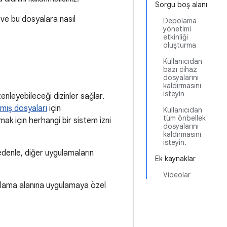
Sorgu boş alanı
ve bu dosyalara nasıl
Depolama
yönetimi
etkinliği
oluşturma
Kullanıcıdan
bazı cihaz
dosyalarını
kaldırmasını
isteyin
nleyebileceği dizinler sağlar.
nmış dosyaları
için
Kullanıcıdan
tüm önbellek
ak için herhangi bir sistem izni
dosyalarını
kaldırmasını
isteyin.
denle, diğer uygulamaların
Ek kaynaklar
Videolar
polama alanına uygulamaya özel