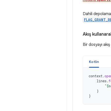
Dahili depolama
FLAG_GRANT_R
Akış kullanar
Bir dosyayı akış
Kotlin
context
.
ope
lines
.
f
"
$
s
}
}