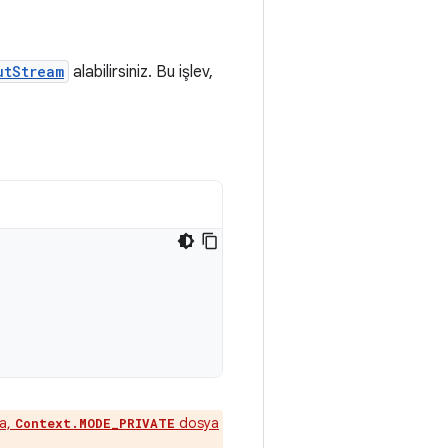
utStream
alabilirsiniz. Bu işlev,
da,
dosya
Context.MODE_PRIVATE