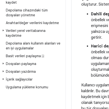
kaydet
oluşturur. Siste
Depolama cihazındaki tüm
Dahili de
dosyaları yönetme
önbellek v
Anahtar
/
değer verilerini kaydetme
erişmesini
Verileri yerel veritabanına
yalnızca u
kaydetme
getirir.
Depolama alanı kullanım alanları ve
Harici de
en iyi uygulamalar
önbellek v
Basit verileri paylaşma ⍈
olması dur
uygulamanı
Dosyaları paylaşma
oluşturmak
Dosyaları yazdırma
bölümünde 
İçerik sağlayıcılar
Kullanıcı uygula
Uygulama yükleme konumu
kaldırılır. Bu da
kaydetmek için b
olanak tanıyorsa
bu tür dosyalar