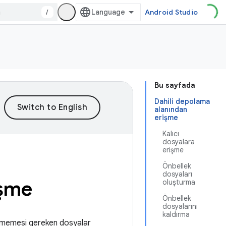
/
Android Studio
Bu sayfada
Dahili depolama
alanından
erişme
Kalıcı
dosyalara
erişme
Önbellek
dosyaları
işme
oluşturma
Önbellek
dosyalarını
kaldırma
şmemesi gereken dosyalar