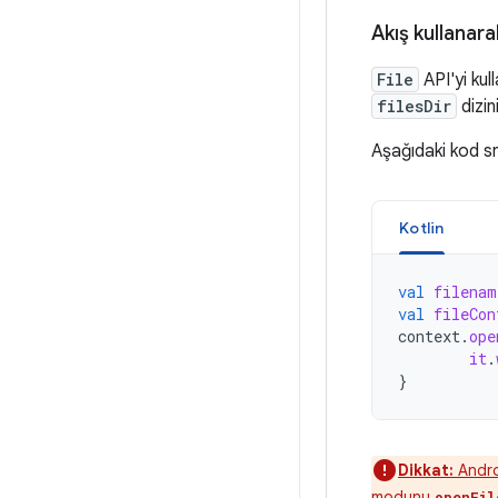
Akış kullana
File
API'yi kul
filesDir
dizin
Aşağıdaki kod sn
Kotlin
val
filenam
val
fileCon
context
.
ope
it
.
}
Dikkat:
Androi
modunu
openFil