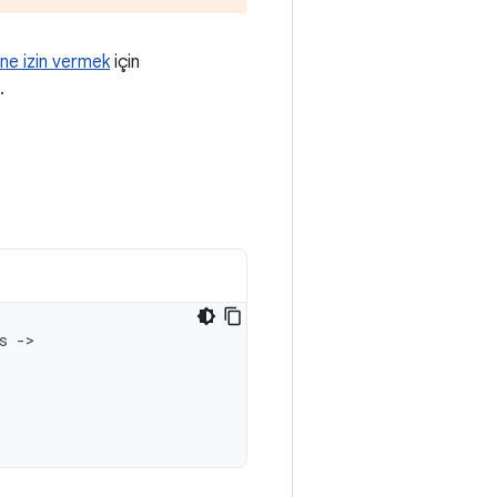
ne izin vermek
için
.
s
->