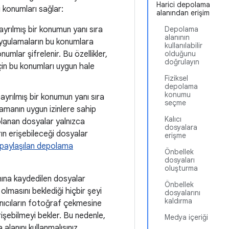
Harici depolama
 konumları sağlar:
alanından erişim
 ayrılmış bir konumun yanı sıra
Depolama
alanının
 uygulamaların bu konumlara
kullanılabilir
mlar şifrelenir. Bu özellikler,
olduğunu
doğrulayın
çin bu konumları uygun hale
Fiziksel
depolama
konumu
 ayrılmış bir konumun yanı sıra
seçme
lamanın uygun izinlere sahip
Kalıcı
lanan dosyalar yalnızca
dosyalara
ın erişebileceği dosyalar
erişme
paylaşılan depolama
Önbellek
dosyaları
oluşturma
nına kaydedilen dosyalar
Önbellek
 olmasını beklediği hiçbir şeyi
dosyalarını
kaldırma
anıcıların fotoğraf çekmesine
rişebilmeyi bekler. Bu nedenle,
Medya içeriği
lanını kullanmalısınız.