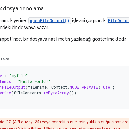
rak dosya depolama
lanmak yerine,
openFileOutput()
işlevini çağırarak
FileOutp
indeki bir dosyaya yazar.
ippet'inde, bir dosyaya nasıl metin yazılacağı gösterilmektedir:
Java
e
=
"myfile"
tents
=
"Hello world!"
nFileOutput
(
filename
,
Context
.
MODE_PRIVATE
).
use
{
write
(
fileContents
.
toByteArray
())
d 7.0 (API düzeyi 24) veya sonraki sürümlerin yüklü olduğu cihazlar
içine iletmediğiniz sürece
oluşur.
eOutput()
SecurityException