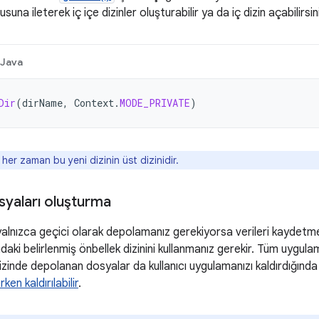
una ileterek iç içe dizinler oluşturabilir ya da iç dizin açabilirsin
Java
Dir
(
dirName
,
Context
.
MODE_PRIVATE
)
her zaman bu yeni dizinin üst dizinidir.
syaları oluşturma
yalnızca geçici olarak depolamanız gerekiyorsa verileri kaydetme
aki belirlenmiş önbellek dizinini kullanmanız gerekir. Tüm uygu
izinde depolanan dosyalar da kullanıcı uygulamanızı kaldırdığında k
ken kaldırılabilir
.