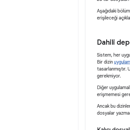
Aşağıdaki bölüml
erişileceği açık
Dahili de
Sistem, her uygu
Bir dizin
uygulama
tasarlanmıştır. 
gerekmiyor.
Diğer uygulamal
erişmemesi gerek
Ancak bu dizinle
dosyalar yazma
Kalıcı dosya