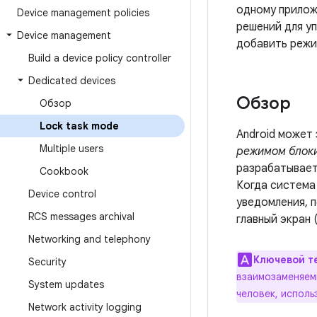
одному прилож
Device management policies
решений для у
Device management
добавить режи
Build a device policy controller
Dedicated devices
Обзор
Обзор
Lock task mode
Android может
Multiple users
режимом блоки
разрабатывает
Cookbook
Когда система
Device control
уведомления, п
RCS messages archival
главный экран 
Networking and telephony
Ключевой т
Security
взаимозаменяем
System updates
человек, исполь
Network activity logging