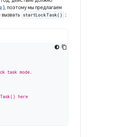
етод, действие должно
я
), поэтому мы предлагаем
е вызвать
startLockTask()
:
ock task mode.
kTask() here