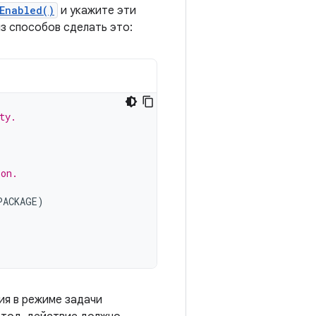
Enabled()
и укажите эти
з способов сделать это:
ty.
ion.
PACKAGE
)
ия в режиме задачи