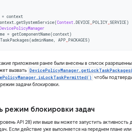
 
=
 context
ontext
.
getSystemService
(
Context
.
DEVICE
_
POLICY
_
SERVICE
)
DevicePolicyManager
me 
=
 getComponentName
(
context
)
kTaskPackages
(
adminName
,
 APP
_
PACKAGES
)
 какие приложения ранее были внесены в список разрешенн
жет вызвать
DevicePolicyManager.getLockTaskPackages
ePolicyManager.isLockTaskPermitted()
чтобы подтверди
режим задачи блокировки.
ь режим блокировки задач
(уровень API 28) или выше вы можете запустить активность
ач. Если действие уже выполняется на переднем плане или