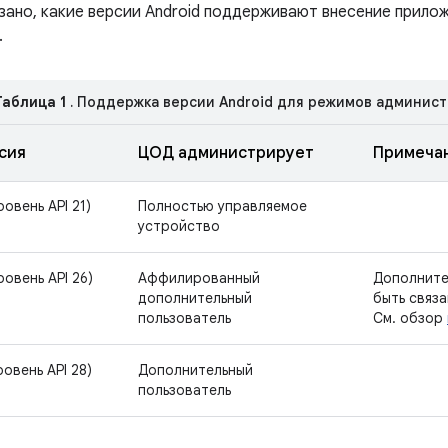
зано, какие версии Android поддерживают внесение прилож
.
Таблица 1
. Поддержка версии Android для режимов админис
сия
ЦОД администрирует
Примеча
ровень API 21)
Полностью управляемое
устройство
ровень API 26)
Аффилированный
Дополните
дополнительный
быть связ
пользователь
См. обзор
ровень API 28)
Дополнительный
пользователь