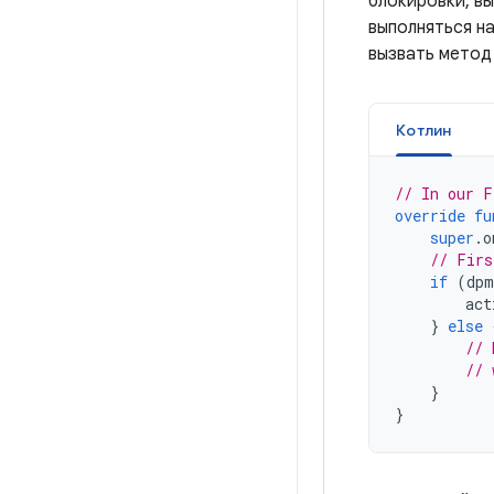
блокировки, в
выполняться на
вызвать мето
Котлин
// In our F
override
fu
super
.
o
// Firs
if
(
dpm
        act
}
else
// 
// 
}
}