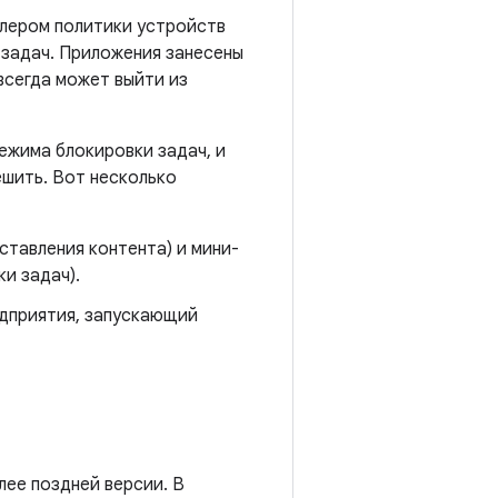
ллером политики устройств
 задач. Приложения занесены
всегда может выйти из
ежима блокировки задач, и
ешить. Вот несколько
ставления контента) и мини-
и задач).
дприятия, запускающий
лее поздней версии. В