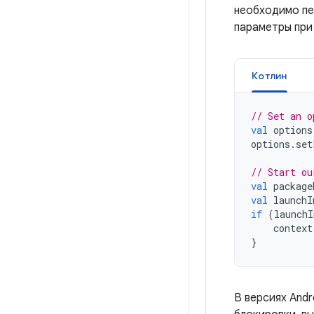
необходимо пе
параметры при
Котлин
// Set an o
val
 options
options
.
set
// Start ou
val
 package
val
 launchI
if
(
launchI
    context
}
В версиях Andr