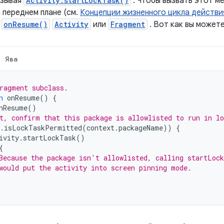
ызывая
Activity.startLockTask()
. Чтобы вызвать этот м
 переднем плане (см.
Концепции жизненного цикла действи
д
onResume()
Activity
или
Fragment
. Вот как вы может
Ява
ragment subclass.
n
 onResume
()
{
nResume
()
t, confirm that this package is allowlisted to run in l
.
isLockTaskPermitted
(
context
.
packageName
))
{
ivity
.
startLockTask
()
{
Because the package isn't allowlisted, calling startLoc
would put the activity into screen pinning mode.