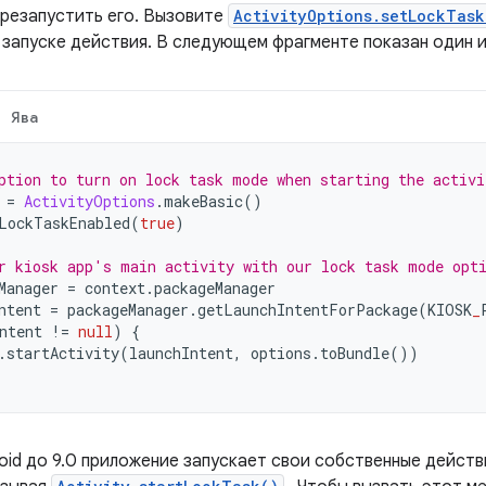
резапустить его. Вызовите
ActivityOptions.setLockTask
 запуске действия. В следующем фрагменте показан один и
Ява
ption to turn on lock task mode when starting the activi
 
=
ActivityOptions
.
makeBasic
()
LockTaskEnabled
(
true
)
r kiosk app's main activity with our lock task mode opt
Manager 
=
 context
.
packageManager
ntent 
=
 packageManager
.
getLaunchIntentForPackage
(
KIOSK
_
ntent 
!=
null
)
{
.
startActivity
(
launchIntent
,
 options
.
toBundle
())
oid до 9.0 приложение запускает свои собственные действ