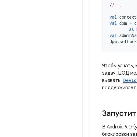
// ...
val
 context
val
 dpm 
=
 c
as
val
 adminNa
dpm
.
setLoc
Чтобы узнать,
задач, ЦОД мо
вызвать
Devic
поддерживает 
Запустит
В Android 9.0 
блокировки зад