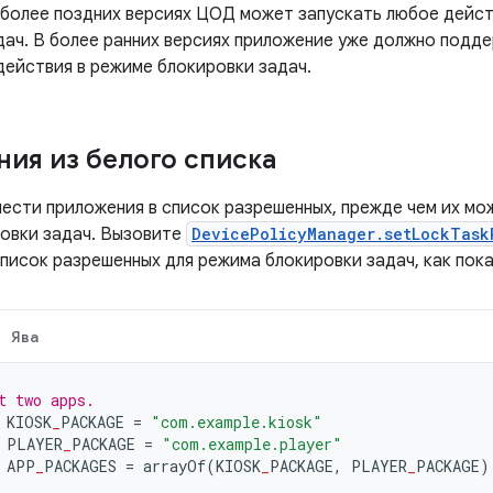
 и более поздних версиях ЦОД может запускать любое дейс
дач. В более ранних версиях приложение уже должно подд
действия в режиме блокировки задач.
ия из белого списка
ести приложения в список разрешенных, прежде чем их мо
овки задач. Вызовите
DevicePolicyManager.setLockTask
список разрешенных для режима блокировки задач, как пок
Ява
t two apps.
 KIOSK
_
PACKAGE 
=
"com.example.kiosk"
 PLAYER
_
PACKAGE 
=
"com.example.player"
 APP
_
PACKAGES 
=
 arrayOf
(
KIOSK
_
PACKAGE
,
 PLAYER
_
PACKAGE
)