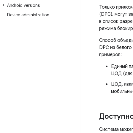
Android versions
Только прилож
(DPC), могут з
Device administration
в список разре
режима блокир
Способ объеди
DPC из белого
примеров:
Единый па
ЦОД (для 
ЦОД, явл
мобильны
Доступн
Система может 