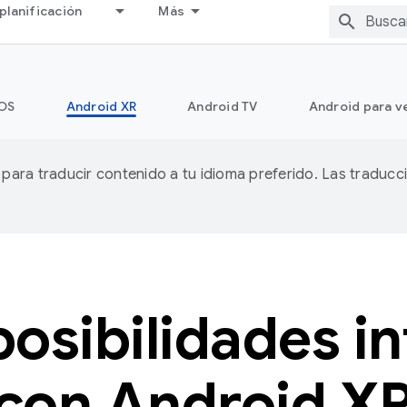
planificación
Más
OS
Android XR
Android TV
Android para v
A para traducir contenido a tu idioma preferido. Las traducc
osibilidades in
con Android X