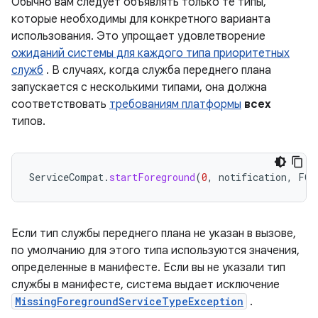
Обычно вам следует объявлять только те типы,
которые необходимы для конкретного варианта
использования. Это упрощает удовлетворение
ожиданий системы для каждого типа приоритетных
служб
. В случаях, когда служба переднего плана
запускается с несколькими типами, она должна
соответствовать
требованиям платформы
всех
типов.
ServiceCompat
.
startForeground
(
0
,
notification
,
FOR
Если тип службы переднего плана не указан в вызове,
по умолчанию для этого типа используются значения,
определенные в манифесте. Если вы не указали тип
службы в манифесте, система выдает исключение
MissingForegroundServiceTypeException
.