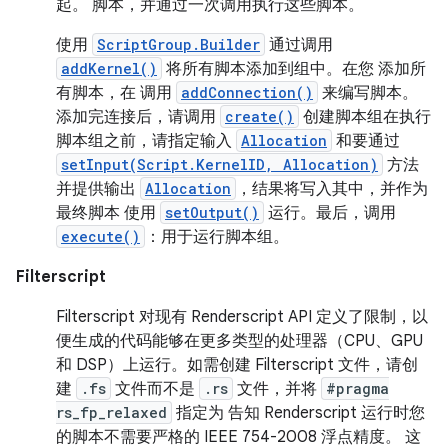
起。 脚本，并通过一次调用执行这些脚本。
使用
ScriptGroup.Builder
通过调用
addKernel()
将所有脚本添加到组中。在您 添加所
有脚本，在 调用
addConnection()
来编写脚本。
添加完连接后，请调用
create()
创建脚本组在执行
脚本组之前，请指定输入
Allocation
和要通过
setInput(Script.KernelID, Allocation)
方法
并提供输出
Allocation
，结果将写入其中，并作为
最终脚本 使用
setOutput()
运行。最后，调用
execute()
：用于运行脚本组。
Filterscript
Filterscript 对现有 Renderscript API 定义了限制，以
便生成的代码能够在更多类型的处理器（CPU、GPU
和 DSP）上运行。如需创建 Filterscript 文件，请创
建
.fs
文件而不是
.rs
文件，并将
#pragma
rs_fp_relaxed
指定为 告知 Renderscript 运行时您
的脚本不需要严格的 IEEE 754-2008 浮点精度。 这