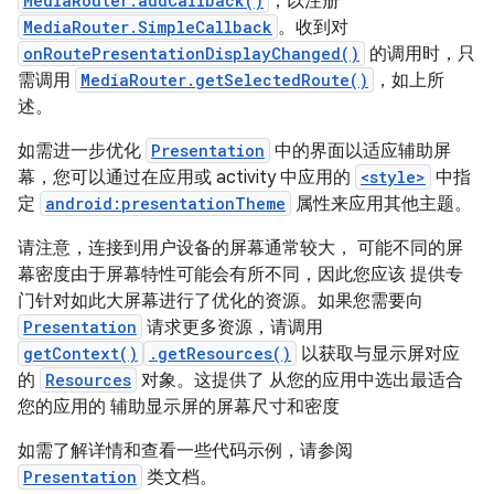
MediaRouter.addCallback()
，以注册
MediaRouter.SimpleCallback
。收到对
onRoutePresentationDisplayChanged()
的调用时，只
需调用
MediaRouter.getSelectedRoute()
，如上所
述。
如需进一步优化
Presentation
中的界面以适应辅助屏
幕，您可以通过在应用或 activity 中应用的
<style>
中指
定
android:presentationTheme
属性来应用其他主题。
请注意，连接到用户设备的屏幕通常较大， 可能不同的屏
幕密度由于屏幕特性可能会有所不同，因此您应该 提供专
门针对如此大屏幕进行了优化的资源。如果您需要向
Presentation
请求更多资源，请调用
getContext()
.getResources()
以获取与显示屏对应
的
Resources
对象。这提供了 从您的应用中选出最适合
您的应用的 辅助显示屏的屏幕尺寸和密度
如需了解详情和查看一些代码示例，请参阅
Presentation
类文档。