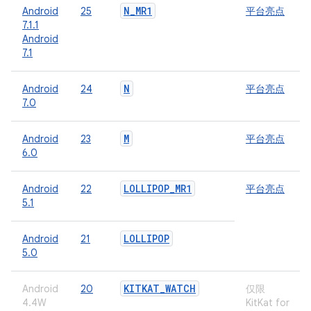
N
_
MR1
Android
25
平台亮点
7.1.1
Android
7.1
N
Android
24
平台亮点
7.0
M
Android
23
平台亮点
6.0
LOLLIPOP
_
MR1
Android
22
平台亮点
5.1
LOLLIPOP
Android
21
5.0
KITKAT
_
WATCH
Android
20
仅限
4.4W
KitKat for