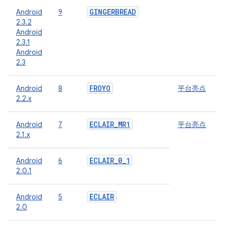
GINGERBREAD
Android
9
2.3.2
Android
2.3.1
Android
2.3
FROYO
Android
8
平台亮点
2.2.x
ECLAIR
_
MR1
Android
7
平台亮点
2.1.x
ECLAIR
_
0
_
1
Android
6
2.0.1
ECLAIR
Android
5
2.0