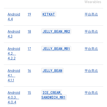
Wearables
KITKAT
Android
19
平台亮点
4.4
JELLY
_
BEAN
_
MR2
Android
18
平台亮点
4.3
JELLY
_
BEAN
_
MR1
Android
17
平台亮点
4.2、
4.2.2
JELLY
_
BEAN
Android
16
平台亮点
4.1、
4.1.1
ICE
_
CREAM
_
Android
15
平台亮点
SANDWICH
_
MR1
4.0.3、
4.0.4