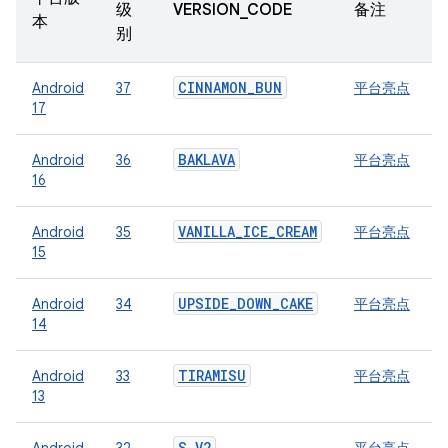
级
VERSION_CODE
备注
本
别
CINNAMON_BUN
Android
37
平台亮点
17
BAKLAVA
Android
36
平台亮点
16
VANILLA_ICE_CREAM
Android
35
平台亮点
15
UPSIDE_DOWN_CAKE
Android
34
平台亮点
14
TIRAMISU
Android
33
平台亮点
13
S_V2