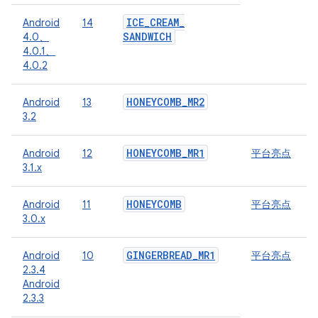
ICE
_
CREAM
_
Android
14
SANDWICH
4.0、
4.0.1、
4.0.2
HONEYCOMB
_
MR2
Android
13
3.2
HONEYCOMB
_
MR1
Android
12
平台亮点
3.1.x
HONEYCOMB
Android
11
平台亮点
3.0.x
GINGERBREAD
_
MR1
Android
10
平台亮点
2.3.4
Android
2.3.3