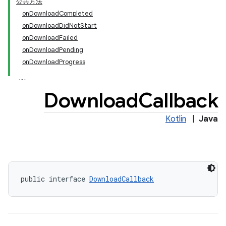
公共方法
onDownloadCompleted
onDownloadDidNotStart
onDownloadFailed
onDownloadPending
onDownloadProgress
Download
Callback
Kotlin
|
Java
public interface 
DownloadCallback