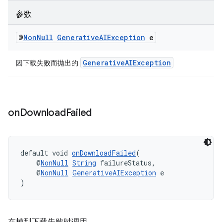
参数
@
Non
Null
Generative
AIException
e
GenerativeAIException
因下载失败而抛出的
on
Download
Failed
default void 
onDownloadFailed
(
    @
NonNull
String
 failureStatus,
    @
NonNull
GenerativeAIException
 e
)