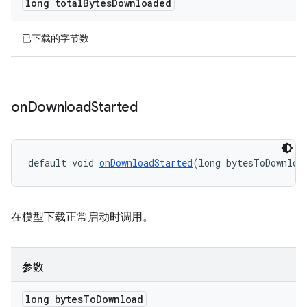
long total
Bytes
Downloaded
已下载的字节数
on
Download
Started
default void 
onDownloadStarted
(long bytesToDownloa
在模型下载正常启动时调用。
参数
long bytes
To
Download