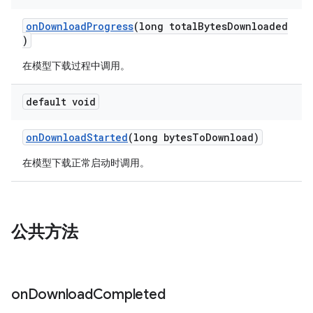
onDownloadProgress
(long totalBytesDownloaded
)
在模型下载过程中调用。
default void
onDownloadStarted
(long bytesToDownload)
在模型下载正常启动时调用。
公共方法
on
Download
Completed