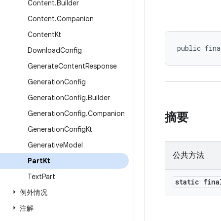
Content
.
Builder
Content
.
Companion
Content
Kt
public fina
Download
Config
Generate
Content
Response
Generation
Config
Generation
Config
.
Builder
Generation
Config
.
Companion
摘要
Generation
Config
Kt
Generative
Model
公共方法
Part
Kt
Text
Part
static fin
例外情况
注解