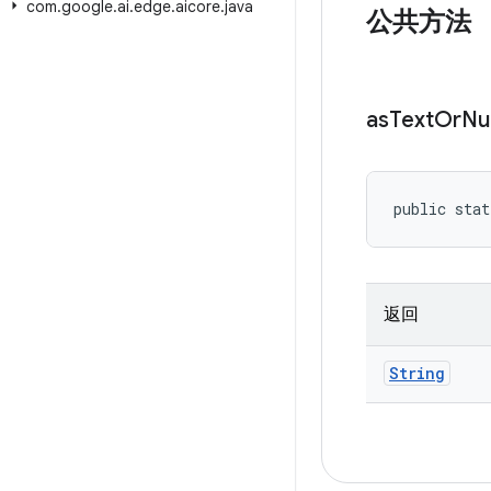
com
.
google
.
ai
.
edge
.
aicore
.
java
公共方法
as
Text
Or
Nul
public stat
返回
String