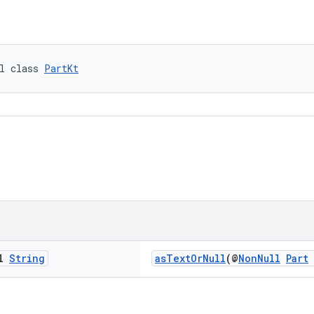
l class 
PartKt
al
String
asTextOrNull
(@
NonNull
Part