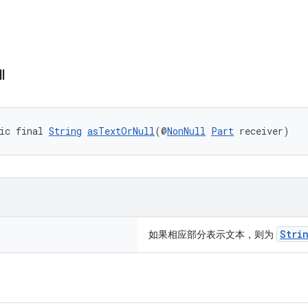
l
ic final 
String
asTextOrNull
(@
NonNull
Part
 receiver)
Stri
如果相应部分表示文本，则为