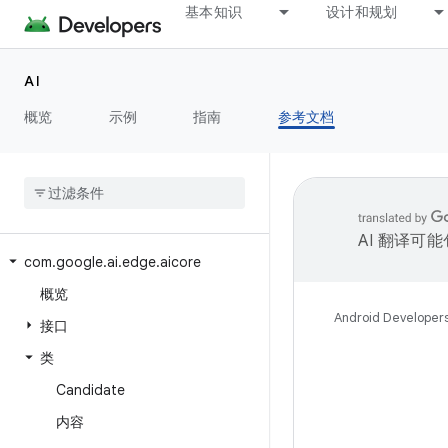
基本知识
设计和规划
AI
概览
示例
指南
参考文档
AI 翻译可
com
.
google
.
ai
.
edge
.
aicore
概览
Android Developer
接口
类
Candidate
内容