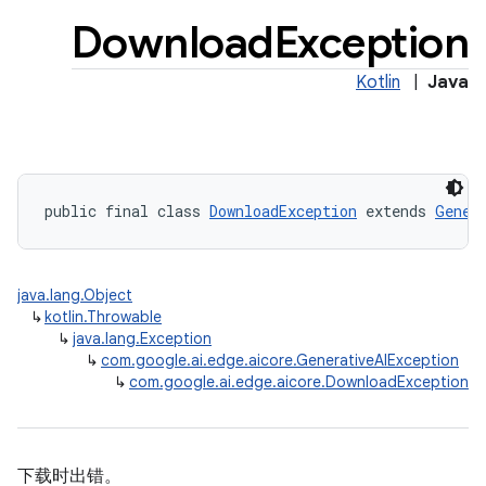
Download
Exception
Kotlin
|
Java
public final class 
DownloadException
 extends 
Gener
java.lang.Object
↳
kotlin.Throwable
↳
java.lang.Exception
↳
com.google.ai.edge.aicore.GenerativeAIException
↳
com.google.ai.edge.aicore.DownloadException
下载时出错。