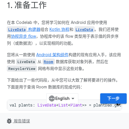
1. 准备工作
在本 Codelab 中，您将学习如何在 Android 应用中使用
构建器
组合
Kotlin 协程
和
。我们还将使
LiveData
LiveData
用
协程异步 flow
，协程库中的该 flow 类型用于表示值的异步序
列（或数据流），以实现相同的功能。
您将从一款使用
Android 架构组件
构建的现有应用入手，该应用
使用
从
数据库获取对象列表，然后在
LiveData
Room
网格布局中显示这些对象。
RecyclerView
下面给出了一些代码段，从中您可以大致了解将要进行的操作。
下面是用于查询 Room 数据库的现成代码：
下一步
val plants
:
LiveData
<
List
<
Plant
>>
=
 plantDao
.
getPla
bug_report
报告错误
系统将结合使用
构建器和具有其他排序逻辑的协程更
LiveData