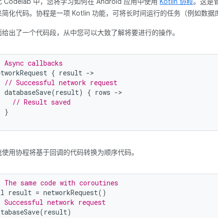
 Codelab 中，您将学习如何在 Android 应用中使用
Kotlin 协程
。这是
来简化代码。协程是一项 Kotlin 功能，可将长时间运行的任务（例如
面给出了一个代码段，从中您可以大致了解将要进行的操作。
/ Async callbacks
etworkRequest 
{
 result 
->
// Successful network request
  databaseSave
(
result
)
{
 rows 
->
// Result saved
}
统使用协程将基于回调的代码转换为顺序代码。
/ The same code with coroutines
al result 
=
 networkRequest
()
/ Successful network request
atabaseSave
(
result
)