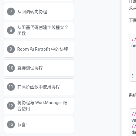
在此
求
从回调转向协程
下
从阻塞代码创建主线程安全
函数
/
n
Room 和 Retrofit 中的协程
 
直接测试协程
}
在高阶函数中使用协程
系
将协程与 WorkManager 结
合使用
/
v
恭喜！
/
d