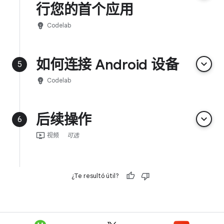
行您的首个应用
emoji_objects
Codelab
如何连接 Android 设备
keyboard_arrow_down
5
emoji_objects
Codelab
后续操作
keyboard_arrow_down
6
ondemand_video
视频
可选
¿Te resultó útil?