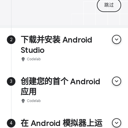
跳过
下载并安装 Android
keyboard_arrow_down
2
Studio
emoji_objects
Codelab
创建您的首个 Android
keyboard_arrow_down
3
应用
emoji_objects
Codelab
在 Android 模拟器上运
keyboard_arrow_down
4