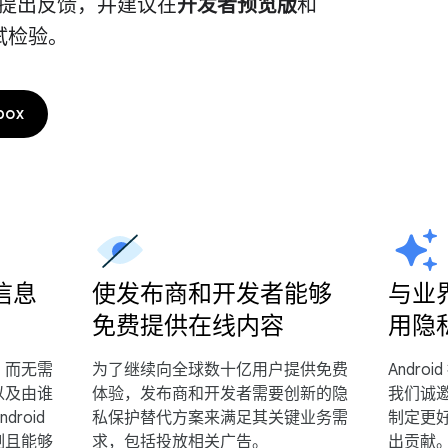
提出反馈，并建议在
开发者预览版
和
试检验。
box
信息
使发布商和开发者能够
与业
免费提供在线内容
用隐
，而无需
为了继续向全球数十亿用户提供免费
Andr
以及由谁
体验，发布商和开发者需要创新的隐
我们诚
ndroid
私保护替代方案来满足其关键业务需
制定更
制且能够
求，包括投放相关广告。
出贡献