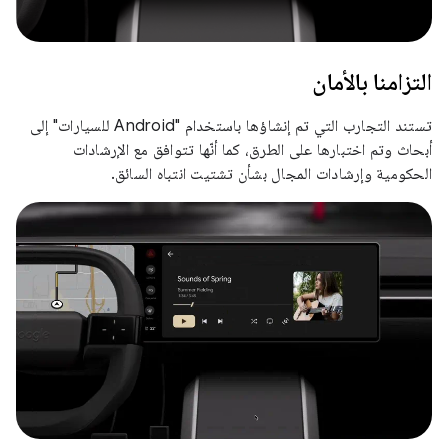
التزامنا بالأمان
تستند التجارب التي تم إنشاؤها باستخدام "Android للسيارات" إلى
أبحاث وتم اختبارها على الطرق، كما أنّها تتوافق مع الإرشادات
الحكومية وإرشادات المجال بشأن تشتيت انتباه السائق.