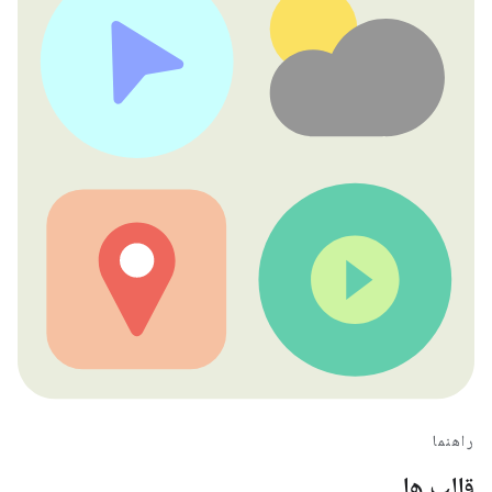
راهنما
قالب ها