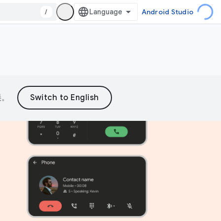
/
Android Studio
误。