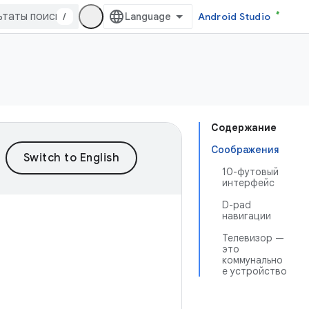
/
Android Studio
Содержание
Соображения
10-футовый
интерфейс
D-pad
навигации
Телевизор —
это
коммунально
е устройство