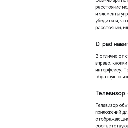
Обычно зрител
расстояние ме
и элементы упр
убедиться, что
расстоянии, ил
D-pad нави
В отличие от с
вправо, кнопки
интерфейсу. П
обратную связ
Телевизор 
Телевизор обы
приложений дл
отображающие 
соответствую