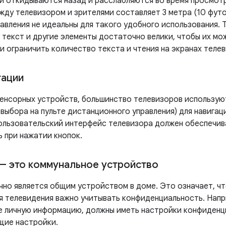
и откидываются назад и расслабляются во время просмотр
жду телевизором и зрителями составляет 3 метра (10 футо
авления не идеальны для такого удобного использования. 
 текст и другие элементы достаточно велики, чтобы их мо
и ограничить количество текста и чтения на экранах теле
гации
енсорных устройств, большинство телевизоров используют 
 выбора на пульте дистанционного управления) для навига
ользовательский интерфейс телевизора должен обеспечив
ь при нажатии кнопок.
— это коммунальное устройство
чно является общим устройством в доме. Это означает, чт
я телевидения важно учитывать конфиденциальность. Напр
личную информацию, должны иметь настройки конфиденц
щие настройки.