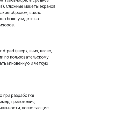
а телевизора, а среднее
в). Сложные макеты экранов
Таким образом, важно
жно было увидеть на
визоров.
d-pad (вверх, вниз, влево,
ции по пользовательскому
ать мгновенную и четкую
о при разработке
имер, приложения,
иальности, позволяющие