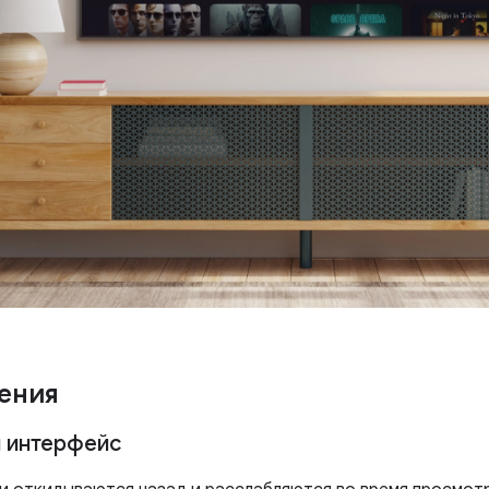
ения
 интерфейс