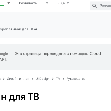
Развивать
Ещё
зрабатывай для ТВ ➡️
Эта страница переведена с помощью
Cloud
 API
.
s
Дизайн и план
UI Design
TV
Руководства
н для ТВ