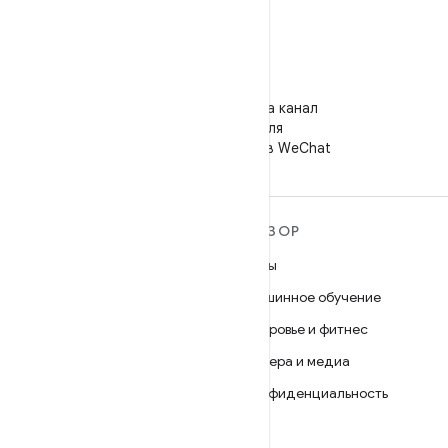
WeChat
Подпишитесь на канал
"Android для
разработчиков" в WeChat
ПОДРОБНЕЕ ОБ ОС
ОБЗОР
ANDROID
Игры
Android
Машинное обучение
Android for Enterprise
Здоровье и фитнес
Безопасность
Камера и медиа
Исходный код
Конфиденциальность
Новости
5G
Блог