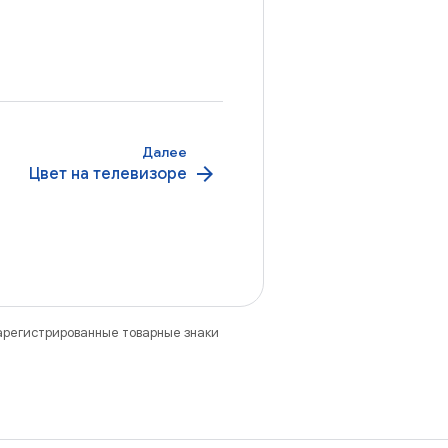
Далее
arrow_forward
Цвет на телевизоре
зарегистрированные товарные знаки