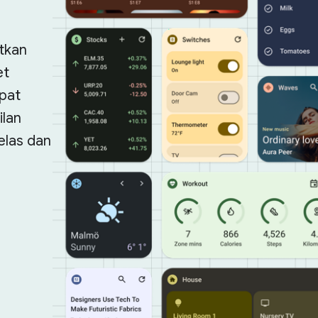
tkan
et
pat
ilan
elas dan