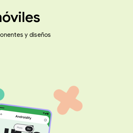
óviles
ponentes y diseños