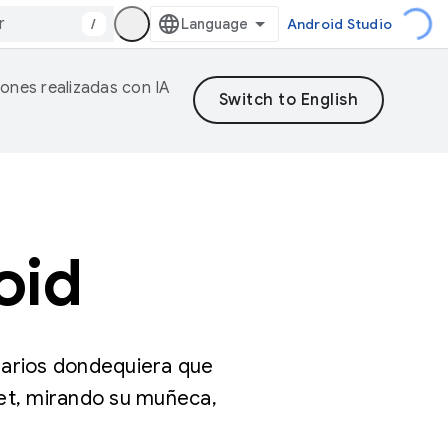
/
Android Studio
iones realizadas con IA
oid
uarios dondequiera que
let, mirando su muñeca,