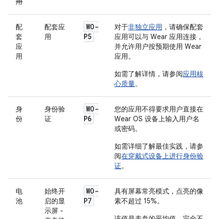
用
WO-
配
配套应
对于
非独立应用
，请确保配套
P5
套
用
应用可以与 Wear 应用连接，
应
并允许用户按预期使用 Wear
用
应用。
如需了解详情，请参阅
应用核
心质量
。
WO-
身
身份验
您的应用不得要求用户直接在
P6
份
证
Wear OS 设备上输入用户名
或密码。
如需详细了解最佳实践，请参
阅
在穿戴式设备上进行身份验
证
。
WO-
电
始终开
具有屏幕常亮模式，点亮的像
P7
池
启的显
素不超过 15%。
示屏 -
该值是表盘的平均值，完全不