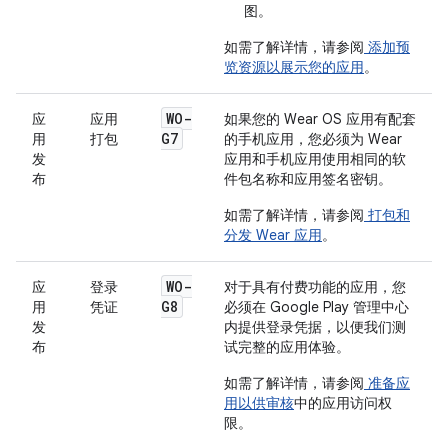
图。
如需了解详情，请参阅
添加预
览资源以展示您的应用
。
WO-
应
应用
如果您的 Wear OS 应用有配套
G7
用
打包
的手机应用，您必须为 Wear
发
应用和手机应用使用相同的软
布
件包名称和应用签名密钥。
如需了解详情，请参阅
打包和
分发 Wear 应用
。
WO-
应
登录
对于具有付费功能的应用，您
G8
用
凭证
必须在 Google Play 管理中心
发
内提供登录凭据，以便我们测
布
试完整的应用体验。
如需了解详情，请参阅
准备应
用以供审核
中的
应用访问权
限
。