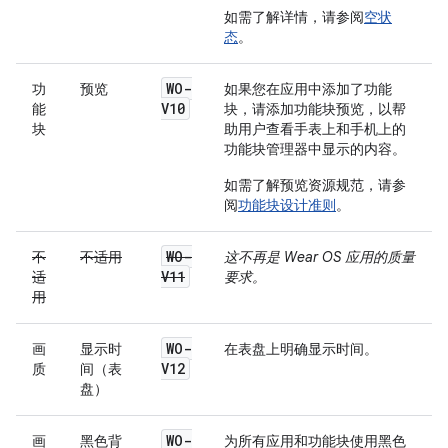
如需了解详情，请参阅
空状
态
。
WO-
功
预览
如果您在应用中添加了功能
V10
能
块，请添加功能块预览，以帮
块
助用户查看手表上和手机上的
功能块管理器中显示的内容。
如需了解预览资源规范，请参
阅
功能块设计准则
。
WO-
不
不适用
这不再是 Wear OS 应用的质量
V11
适
要求。
用
WO-
画
显示时
在表盘上明确显示时间。
V12
质
间（表
盘）
WO-
画
黑色背
为所有应用和功能块使用黑色