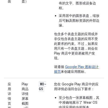
面
盘）
有的文字、图形或设备边
框。
采用居中的圆形表盘，缩放
后可触及图标资源的外部边
缘。
包含多个表盘主题的应用或并
非仅包含表盘主题的应用不受
此要求的约束。不过，如果应
用只有一个表盘主题，则会在
Play 商店中更容易被用户发
现。
请遵循
Google Play 图标设计
规范
来创建应用图标。
WO-
应
Play
您在 Google Play 商店中的应
G5
用
商品
用详情必须符合以下要求：
详
详情
至少包含一张屏幕截图，其
情
屏幕
中准确地展示了 Wear OS
页
截图
中该应用的当前版本。