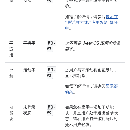
V6
航
动器
设备实现一致的应用图标和名
称。
如需了解详情，请参阅
显示在
“最近用过”和“应用恢复”部分
中
。
WO-
不
不适用
这不再是 Wear OS 应用的质量
V7
适
要求。
用
WO-
导
滚动条
当用户与可滚动视图互动时，
V8
航
显示滚动条。
如需了解详情，请参阅
显示滚
动条
。
WO-
功
未登录
如果您在应用中添加了功能
V9
能
状态
块，并且用户处于退出登录状
块
态，请在用户打开该功能块时
提示用户登录。