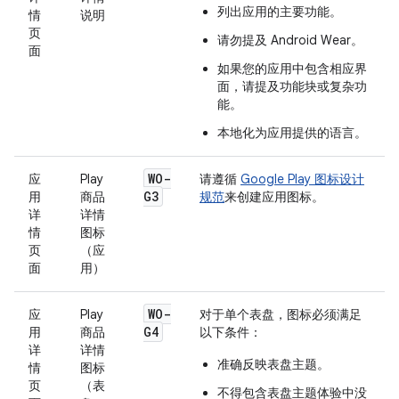
列出应用的主要功能。
情
说明
页
请勿提及 Android Wear。
面
如果您的应用中包含相应界
面，请提及功能块或复杂功
能。
本地化为应用提供的语言。
WO-
应
Play
请遵循
Google Play 图标设计
G3
用
商品
规范
来创建应用图标。
详
详情
情
图标
页
（应
面
用）
WO-
应
Play
对于单个表盘，图标必须满足
G4
用
商品
以下条件：
详
详情
准确反映表盘主题。
情
图标
页
（表
不得包含表盘主题体验中没