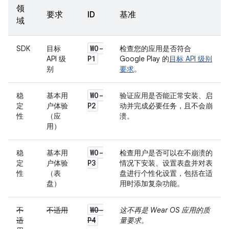
领
要求
ID
基准
域
WO-
SDK
目标
检查您的应用是否符合
P1
API 级
Google Play 的
目标 API 级别
别
要求
。
WO-
稳
基本用
验证应用是否能正常安装、启
P2
定
户体验
动并完成必要任务，且不会崩
性
（应
溃。
用）
WO-
稳
基本用
检查用户是否可以在不崩溃的
P3
定
户体验
情况下安装、设置表盘并对表
性
（表
盘进行个性化设置，包括在适
盘）
用时添加复杂功能。
WO-
不
不适用
这不再是 Wear OS 应用的质
P4
适
量要求。