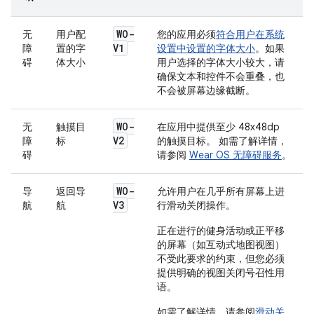
WO-
无
用户配
您的应用必须
符合用户在系统
V1
障
置的字
设置中设置的字体大小
。如果
碍
体大小
用户选择的字体大小较大，请
确保文本和控件不会重叠，也
不会被屏幕边缘截断。
WO-
无
触摸目
在应用中提供至少 48x48dp
V2
障
标
的触摸目标。 如需了解详情，
碍
请参阅
Wear OS 无障碍服务
。
WO-
导
返回导
允许用户在几乎所有屏幕上进
V3
航
航
行滑动关闭操作。
正在进行的健身活动或正平移
的屏幕（如互动式地图视图）
不受此要求的约束，但您必须
提供明确的视图关闭号召性用
语。
如需了解详情，请参阅
滑动关