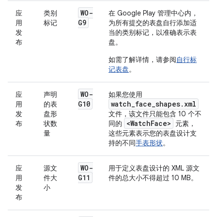
WO-
应
类别
在 Google Play 管理中心内，
G9
用
标记
为所有提交的表盘自行添加适
发
当的类别标记，以准确表示表
布
盘。
如需了解详情，请参阅
自行标
记表盘
。
WO-
应
声明
如果您使用
G10
watch_face_shapes.xml
用
的表
发
盘形
文件，该文件只能包含 10 个不
<WatchFace>
布
状数
同的
元素，
量
这些元素表示您的表盘设计支
持的不同
手表形状
。
WO-
应
源文
用于定义表盘设计的 XML 源文
G11
用
件大
件的总大小不得超过 10 MB。
发
小
布