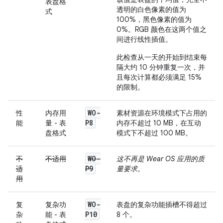
表盘格
透明的白色像素的值为
式
100%，黑色像素的值为
0%。RGB 颜色在这两个值之
间进行线性插值。
此检查从一天的开始到结束每
隔大约 10 分钟重复一次，并
且每次计算都必须满足 15%
的限制。
WO-
性
内存用
素材资源在环境模式下占用的
P8
能
量 - 表
内存不超过 10 MB，在互动
盘格式
模式下不超过 100 MB。
WO-
不
不适用
这不再是 Wear OS 应用的质
P9
适
量要求。
用
WO-
复
复杂功
表盘的复杂功能插槽不得超过
P10
杂
能 - 表
8 个。