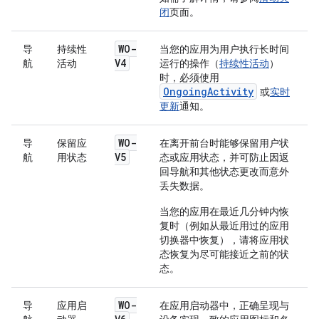
闭
页面。
WO-
导
持续性
当您的应用为用户执行长时间
V4
航
活动
运行的操作（
持续性活动
）
时，必须使用
OngoingActivity
或
实时
更新
通知。
WO-
导
保留应
在离开前台时能够保留用户状
V5
航
用状态
态或应用状态，并可防止因返
回导航和其他状态更改而意外
丢失数据。
当您的应用在最近几分钟内恢
复时（例如从最近用过的应用
切换器中恢复），请将应用状
态恢复为尽可能接近之前的状
态。
WO-
导
应用启
在应用启动器中，正确呈现与