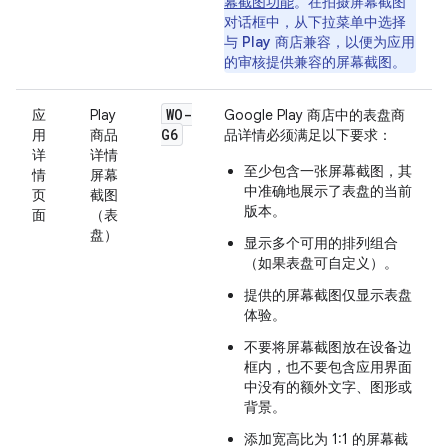
幕截图功能
。在
拍摄屏幕截图
对话框中，从下拉菜单中选择
与 Play 商店兼容
，以便为应用
的审核提供兼容的屏幕截图。
WO-
应
Play
Google Play 商店中的表盘商
G6
用
商品
品详情必须满足以下要求：
详
详情
至少包含一张屏幕截图，其
情
屏幕
中准确地展示了表盘的当前
页
截图
版本。
面
（表
盘）
显示多个可用的排列组合
（如果表盘可自定义）。
提供的屏幕截图仅显示表盘
体验。
不要将屏幕截图放在设备边
框内，也不要包含应用界面
中没有的额外文字、图形或
背景。
添加宽高比为 1:1 的屏幕截