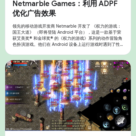
Netmarble Games：利用 ADPF
优化广告效果
领先的移动游戏开发商 Netmarble 开发了 《权力的游戏：
国王大道》 （即将登陆 Android 平台），这是一款基于荣
获艾美奖® 和金球奖® 的《权力的游戏》系列的动作冒险角
色扮演游戏。他们在 Android 设备上运行游戏时遇到了性
能问题，尤其是热节流问题，这影响了持续性能和用户体
验。为解决此问题，他们战略性地利用了 Android 自适应
性能框架 (ADPF) ，并实施了以分辨率缩放和动态帧速率调
整为重点的优化。 高保真度移动游戏需要大量的 GPU 和
CPU 资源，这通常会导致