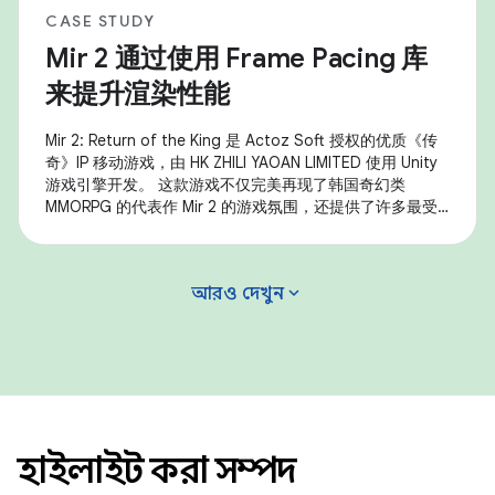
CASE STUDY
Mir 2 通过使用 Frame Pacing 库
来提升渲染性能
Mir 2: Return of the King 是 Actoz Soft 授权的优质《传
奇》IP 移动游戏，由 HK ZHILI YAOAN LIMITED 使用 Unity
游戏引擎开发。 这款游戏不仅完美再现了韩国奇幻类
MMORPG 的代表作 Mir 2 的游戏氛围，还提供了许多最受
欢迎的游戏内容，例如装备收集、大规模沙漠攻击和其他核
心玩法。 该游戏使用了 Android Frame Pacing 库
(Swappy) 来提高帧速率的稳定性、实现流畅的渲染，并显
expand_more
আরও দেখুন
著提升了 Android
হাইলাইট করা সম্পদ