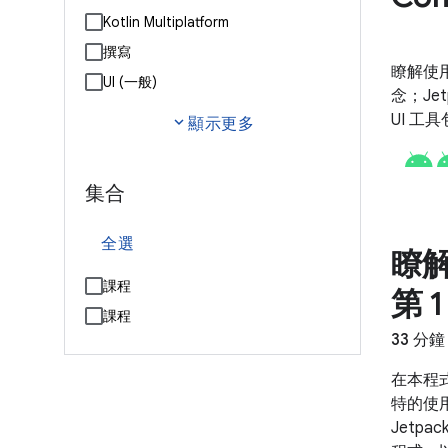
Kotlin Multiplatform
撰寫
瞭解使用 
UI (一般)
念；Jet
UI 工具
expand_more
顯示更多
集合
全選
瞭解
課程
第 
課程
33 分鐘
在本程
特的使
Jetpa