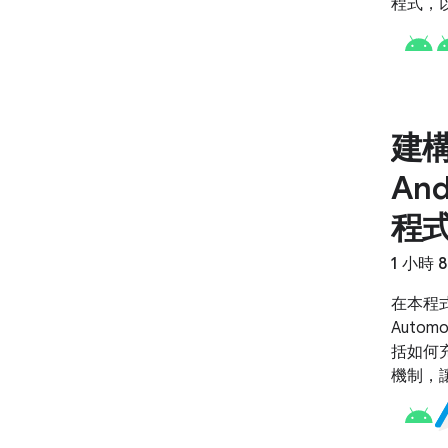
程式，以
效。
建
And
程
1 小時 
在本程式
Auto
括如何充
機制，