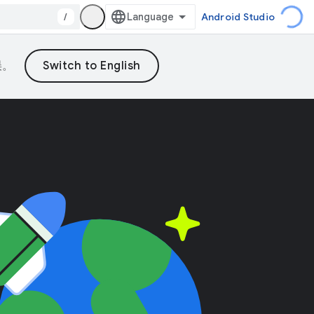
/
Android Studio
误。