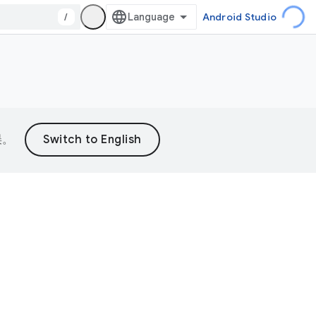
/
Android Studio
误。