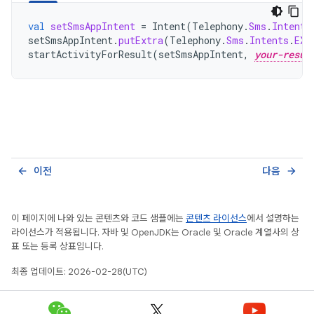
val
setSmsAppIntent
=
Intent
(
Telephony
.
Sms
.
Intents
setSmsAppIntent
.
putExtra
(
Telephony
.
Sms
.
Intents
.
EXT
startActivityForResult
(
setSmsAppIntent
,
your-resul
이전
다음
arrow_back
arrow_forward
이 페이지에 나와 있는 콘텐츠와 코드 샘플에는
콘텐츠 라이선스
에서 설명하는
라이선스가 적용됩니다. 자바 및 OpenJDK는 Oracle 및 Oracle 계열사의 상
표 또는 등록 상표입니다.
최종 업데이트: 2026-02-28(UTC)