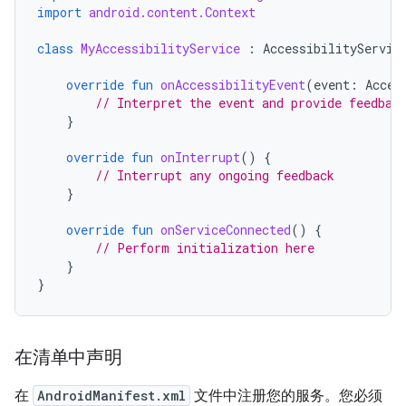
import
android.content.Context
class
MyAccessibilityService
:
AccessibilityServic
override
fun
onAccessibilityEvent
(
event
:
Acces
// Interpret the event and provide feedbac
}
override
fun
onInterrupt
()
{
// Interrupt any ongoing feedback
}
override
fun
onServiceConnected
()
{
// Perform initialization here
}
}
在清单中声明
在
AndroidManifest.xml
文件中注册您的服务。您必须