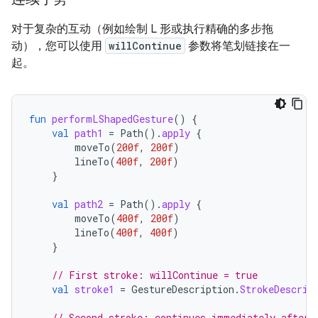
对于复杂的互动（例如绘制 L 形或执行精确的多步拖
动），您可以使用
willContinue
参数将笔划链接在一
起。
fun
performLShapedGesture
()
{
val
path1
=
Path
().
apply
{
moveTo
(
200f
,
200f
)
lineTo
(
400f
,
200f
)
}
val
path2
=
Path
().
apply
{
moveTo
(
400f
,
200f
)
lineTo
(
400f
,
400f
)
}
// First stroke: willContinue = true
val
stroke1
=
GestureDescription
.
StrokeDescrip
// Second stroke: continues immediately after 