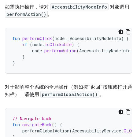
如需执行操作，请对
AccessibilityNodeInfo
对象调用
performAction()
。
fun
performClick
(
node
:
AccessibilityNodeInfo
)
{
if
(
node
.
isClickable
)
{
node
.
performAction
(
AccessibilityNodeInfo
.
A
}
}
对于影响整个系统的全局操作（例如按“返回”按钮或打开通
知栏），请使用
performGlobalAction()
。
// Navigate back
fun
navigateBack
()
{
performGlobalAction
(
AccessibilityService
.
GLOBA
}