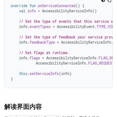
override
fun
onServiceConnected
()
{
val
info
=
AccessibilityServiceInfo
()
// Set the type of events that this service wa
info
.
eventTypes
=
AccessibilityEvent
.
TYPE_VIEW
// Set the type of feedback your service provi
info
.
feedbackType
=
AccessibilityServiceInfo
.
F
// Set flags at runtime.
info
.
flags
=
AccessibilityServiceInfo
.
FLAG_DEF
AccessibilityServiceInfo
.
FLAG_REQUEST_
this
.
setServiceInfo
(
info
)
}
解读界面内容