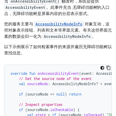
当
onAccessibilityEvent()
触发时，系统会提供
AccessibilityEvent
。此事件充当
无障碍功能树
的入口
点，无障碍功能树是屏幕内容的分层表示形式。
您的服务主要与
AccessibilityNodeInfo
对象互动，这
些对象表示按钮、列表和文本等界面元素。有关这些界面元
素的数据会归一化为
AccessibilityNodeInfo
。
以下示例展示了如何检索事件的来源并遍历无障碍功能树以
查找信息。
override
fun
onAccessibilityEvent
(
event
:
Accessibi
// Get the source node of the event
val
sourceNode
:
AccessibilityNodeInfo? 
=
event
if
(
sourceNode
==
null
)
return
// Inspect properties
if
(
sourceNode
.
isCheckable
)
{
val
state
=
if
(
sourceNode
.
isChecked
)
"Che