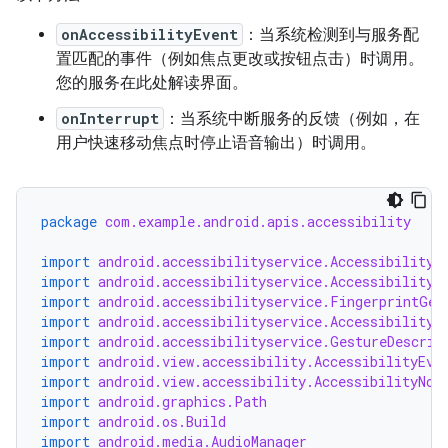
onAccessibilityEvent
：当系统检测到与服务配
置匹配的事件（例如焦点更改或按钮点击）时调用。
您的服务在此处解读界面。
onInterrupt
：当系统中断服务的反馈（例如，在
用户快速移动焦点时停止语音输出）时调用。
package
com.example.android.apis.accessibility
import
android.accessibilityservice.AccessibilityS
import
android.accessibilityservice.AccessibilityS
import
android.accessibilityservice.FingerprintGes
import
android.accessibilityservice.AccessibilityB
import
android.accessibilityservice.GestureDescrip
import
android.view.accessibility.AccessibilityEve
import
android.view.accessibility.AccessibilityNod
import
android.graphics.Path
import
android.os.Build
import
android.media.AudioManager