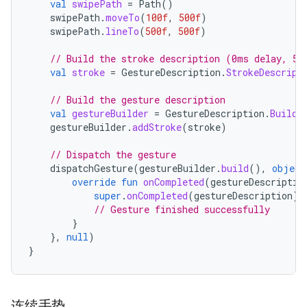
val
swipePath
=
Path
()
swipePath
.
moveTo
(
100f
,
500f
)
swipePath
.
lineTo
(
500f
,
500f
)
// Build the stroke description (0ms delay, 50
val
stroke
=
GestureDescription
.
StrokeDescript
// Build the gesture description
val
gestureBuilder
=
GestureDescription
.
Builde
gestureBuilder
.
addStroke
(
stroke
)
// Dispatch the gesture
dispatchGesture
(
gestureBuilder
.
build
(),
object
override
fun
onCompleted
(
gestureDescriptio
super
.
onCompleted
(
gestureDescription
)
// Gesture finished successfully
}
},
null
)
}
连续手势