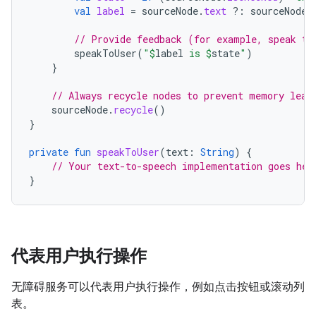
val
label
=
sourceNode
.
text
?:
sourceNode
.
// Provide feedback (for example, speak to
speakToUser
(
"
$
label
 is 
$
state
"
)
}
// Always recycle nodes to prevent memory leak
sourceNode
.
recycle
()
}
private
fun
speakToUser
(
text
:
String
)
{
// Your text-to-speech implementation goes her
}
代表用户执行操作
无障碍服务可以代表用户执行操作，例如点击按钮或滚动列
表。