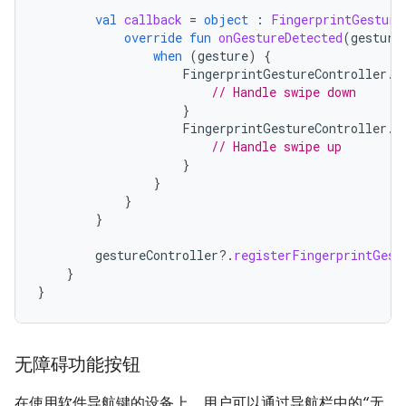
val
callback
=
object
:
FingerprintGesture
override
fun
onGestureDetected
(
gesture
when
(
gesture
)
{
FingerprintGestureController
.
F
// Handle swipe down
}
FingerprintGestureController
.
F
// Handle swipe up
}
}
}
}
gestureController
?.
registerFingerprintGest
}
}
无障碍功能按钮
在使用软件导航键的设备上，用户可以通过导航栏中的“无