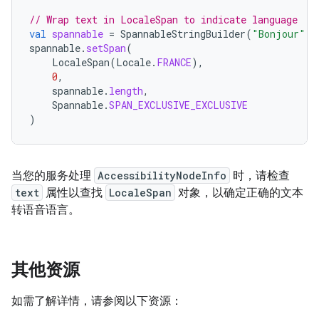
// Wrap text in LocaleSpan to indicate language
val
spannable
=
SpannableStringBuilder
(
"Bonjour"
)
spannable
.
setSpan
(
LocaleSpan
(
Locale
.
FRANCE
),
0
,
spannable
.
length
,
Spannable
.
SPAN_EXCLUSIVE_EXCLUSIVE
)
当您的服务处理
AccessibilityNodeInfo
时，请检查
text
属性以查找
LocaleSpan
对象，以确定正确的文本
转语音语言。
其他资源
如需了解详情，请参阅以下资源：