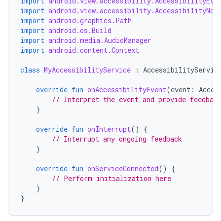
import
android.view.accessibility.AccessibilityEve
import
android.view.accessibility.AccessibilityNod
import
android.graphics.Path
import
android.os.Build
import
android.media.AudioManager
import
android.content.Context
class
MyAccessibilityService
:
AccessibilityServic
override
fun
onAccessibilityEvent
(
event
:
Acces
// Interpret the event and provide feedbac
}
override
fun
onInterrupt
()
{
// Interrupt any ongoing feedback
}
override
fun
onServiceConnected
()
{
// Perform initialization here
}
}