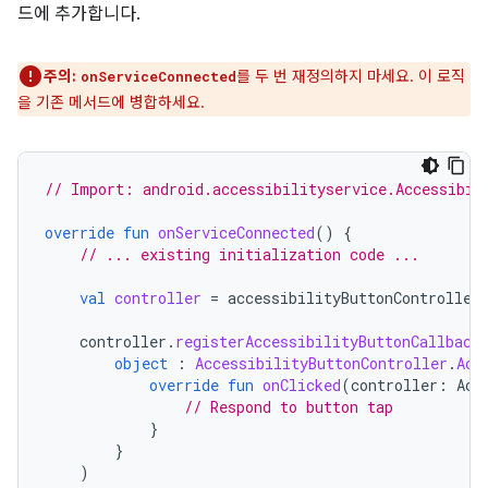
드에 추가합니다.
주의:
를 두 번 재정의하지 마세요. 이 로직
onServiceConnected
을 기존 메서드에 병합하세요.
// Import: android.accessibilityservice.Accessibil
override
fun
onServiceConnected
()
{
// ... existing initialization code ...
val
controller
=
accessibilityButtonController
controller
.
registerAccessibilityButtonCallback
object
:
AccessibilityButtonController
.
Acc
override
fun
onClicked
(
controller
:
Acc
// Respond to button tap
}
}
)