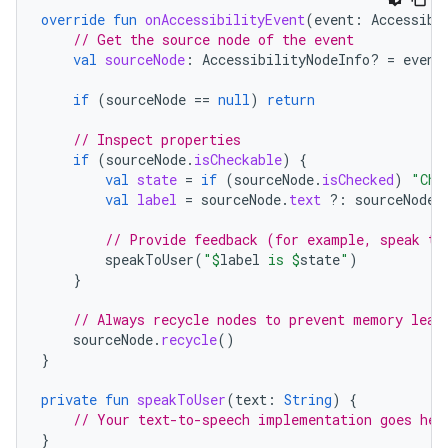
override
fun
onAccessibilityEvent
(
event
:
Accessibi
// Get the source node of the event
val
sourceNode
:
AccessibilityNodeInfo? 
=
event
if
(
sourceNode
==
null
)
return
// Inspect properties
if
(
sourceNode
.
isCheckable
)
{
val
state
=
if
(
sourceNode
.
isChecked
)
"Che
val
label
=
sourceNode
.
text
?:
sourceNode
.
// Provide feedback (for example, speak to
speakToUser
(
"
$
label
 is 
$
state
"
)
}
// Always recycle nodes to prevent memory leak
sourceNode
.
recycle
()
}
private
fun
speakToUser
(
text
:
String
)
{
// Your text-to-speech implementation goes her
}