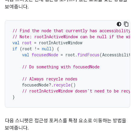
보여줍니다.
// Find the node that currently has accessibility 
// Note: rootInActiveWindow can be null if the win
val
root
=
rootInActiveWindow
if
(
root
!=
null
)
{
val
focusedNode
=
root
.
findFocus
(
Accessibility
// Do something with focusedNode
// Always recycle nodes
focusedNode
?.
recycle
()
// rootInActiveWindow doesn't need to be recyc
}
다음 스니펫은 접근성 포커스를 특정 요소로 이동하는 방법을
보여줍니다.