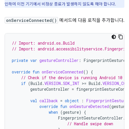
인하여 이전 기기에서 비정상 종료가 발생하지 않도록 해야 합니다.
onServiceConnected()
메서드에 다음 로직을 추가합니다.
// Import: android.os.Build
// Import: android.accessibilityservice.Fingerprin
private
var
gestureController
:
FingerprintGestureC
override
fun
onServiceConnected
()
{
// Check if the device is running Android 10 (
if
(
Build
.
VERSION
.
SDK_INT
>=
Build
.
VERSION_COD
gestureController
=
fingerprintGestureCont
val
callback
=
object
:
FingerprintGesture
override
fun
onGestureDetected
(
gesture
when
(
gesture
)
{
FingerprintGestureController
.
F
// Handle swipe down