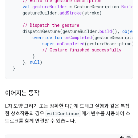
// Build the gesture description
val
gestureBuilder
=
GestureDescription
.
Builde
gestureBuilder
.
addStroke
(
stroke
)
// Dispatch the gesture
dispatchGesture
(
gestureBuilder
.
build
(),
object
override
fun
onCompleted
(
gestureDescriptio
super
.
onCompleted
(
gestureDescription
)
// Gesture finished successfully
}
},
null
)
}
이어지는 동작
L자 모양 그리기 또는 정확한 다단계 드래그 실행과 같은 복잡
한 상호작용의 경우
willContinue
매개변수를 사용하여 스
트로크를 함께 연결할 수 있습니다.