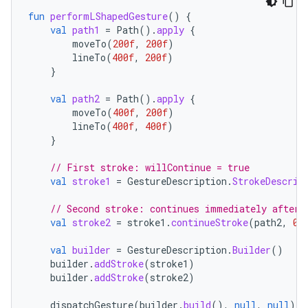
fun
performLShapedGesture
()
{
val
path1
=
Path
().
apply
{
moveTo
(
200f
,
200f
)
lineTo
(
400f
,
200f
)
}
val
path2
=
Path
().
apply
{
moveTo
(
400f
,
200f
)
lineTo
(
400f
,
400f
)
}
// First stroke: willContinue = true
val
stroke1
=
GestureDescription
.
StrokeDescrip
// Second stroke: continues immediately after 
val
stroke2
=
stroke1
.
continueStroke
(
path2
,
0
,
val
builder
=
GestureDescription
.
Builder
()
builder
.
addStroke
(
stroke1
)
builder
.
addStroke
(
stroke2
)
dispatchGesture
(
builder
.
build
(),
null
,
null
)