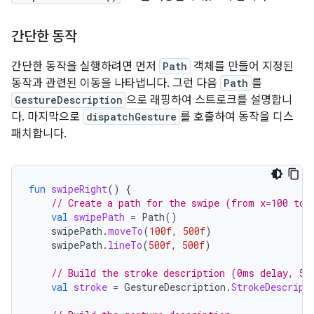
간단한 동작
간단한 동작을 실행하려면 먼저
Path
객체를 만들어 지정된
동작과 관련된 이동을 나타냅니다. 그런 다음
Path
를
GestureDescription
으로 래핑하여 스트로크를 설명합니
다. 마지막으로
dispatchGesture
를 호출하여 동작을 디스
패치합니다.
fun
swipeRight
()
{
// Create a path for the swipe (from x=100 to 
val
swipePath
=
Path
()
swipePath
.
moveTo
(
100f
,
500f
)
swipePath
.
lineTo
(
500f
,
500f
)
// Build the stroke description (0ms delay, 50
val
stroke
=
GestureDescription
.
StrokeDescript