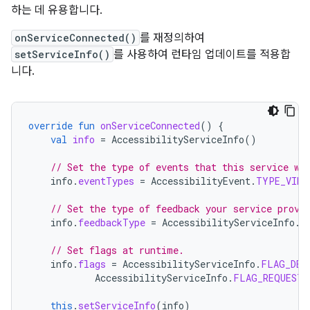
하는 데 유용합니다.
onServiceConnected()
를 재정의하여
setServiceInfo()
를 사용하여 런타임 업데이트를 적용합
니다.
override
fun
onServiceConnected
()
{
val
info
=
AccessibilityServiceInfo
()
// Set the type of events that this service wa
info
.
eventTypes
=
AccessibilityEvent
.
TYPE_VIEW
// Set the type of feedback your service provi
info
.
feedbackType
=
AccessibilityServiceInfo
.
F
// Set flags at runtime.
info
.
flags
=
AccessibilityServiceInfo
.
FLAG_DEF
AccessibilityServiceInfo
.
FLAG_REQUEST_
this
.
setServiceInfo
(
info
)