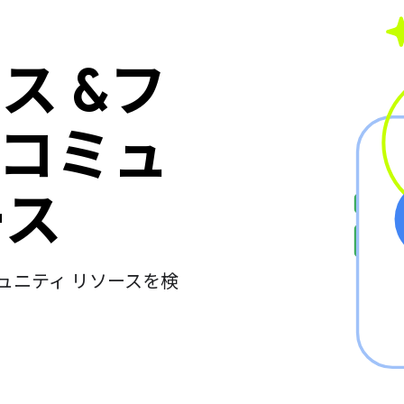
ルス &フ
コミュ
ース
ュニティ リソースを検