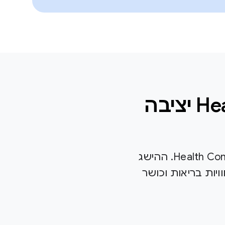
ספריית Health Connect Jetpack 1.1.0 יציבה
אנחנו שמחים לבשר על הגרסה היציבה 1.1.0 של ספריית Health Connect Jetpack. ההישג
יות בריאות וכושר