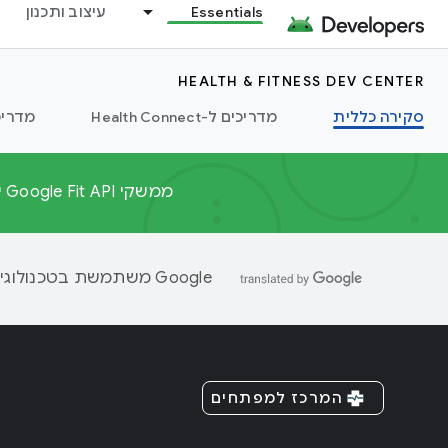
Essentials
עיצוב ותכנון
HEALTH & FITNESS DEV CENTER
סקירה כללית
מדריכים ל-Health Connect
מדריכ
ממשקי Google Fit API יתמכו עד סוף 2026. מידע על נתיבי ההעברה המומלצים זמין ב
‫Google משתמשת בטכנולוגיית AI כדי לתרגם תוכן לשפה המועדפת עליך. בתרגומים כאלו עשויות להיות שגיאות.
המרכז למפתחים