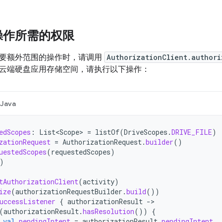
操作所需的权限
要额外范围的操作时，请调用
AuthorizationClient.authori
云端硬盘应用存储空间，请执行以下操作：
Java
edScopes
:
List<Scope>
=
listOf
(
DriveScopes
.
DRIVE_FILE
)
zationRequest
=
AuthorizationRequest
.
builder
()
uestedScopes
(
requestedScopes
)
)
tAuthorizationClient
(
activity
)
ize
(
authorizationRequestBuilder
.
build
())
uccessListener
{
authorizationResult
-
(
authorizationResult
.
hasResolution
())
{
val
pendingIntent
=
authorizationResult
.
pendingIntent