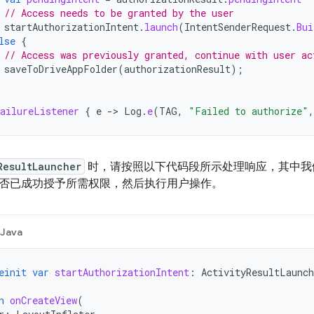
// Access needs to be granted by the user
startAuthorizationIntent
.
launch
(
IntentSenderRequest
.
Bui
lse
{
// Access was previously granted, continue with user ac
saveToDriveAppFolder
(
authorizationResult
);
ailureListener
{
e
-
>
Log
.
e
(
TAG
,
"Failed to authorize"
,
ResultLauncher
时，请按照以下代码段所示处理响应，其中我
否已成功授予所需权限，然后执行用户操作。
Java
einit
var
startAuthorizationIntent
:
ActivityResultLaunch
n
onCreateView
(