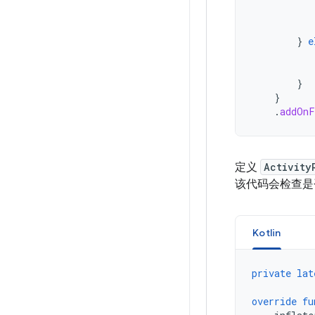
}
e
}
}
.
addOnF
定义
Activity
该代码会检查是
Kotlin
private
lat
override
fu