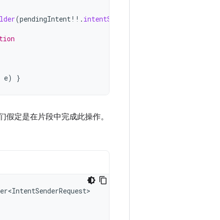
lder
(
pendingIntent
!!
.
intentSender
).
build
())
tion
e
)
}
们假定是在片段中完成此操作。
er<IntentSenderRequest>