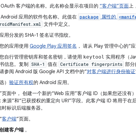
 OAuth 客户端的名称。此名称会显示在项目的
“客户端”页面
上
 Android 应用的软件包名称。此值在
package
属性的
<manif
roidManifest.xml
文件中定义。
应用分发的 SHA-1 签名证书指纹。
您的应用使用
Google Play 应用签名
， 请从 Play 管理中心的“
您自行管理密钥库和签名密钥，请使用
keytool
实用程序（Ja
书信息。复制
SHA-1
值在
Certificate fingerprints
部分
参阅 Android 版 Google API 文档中的“
对客户端进行身份验证
选）
验证所有权
的 Android 应用。
”页面中， 创建一个新的“Web 应用”客户端 ID（如果您还没
ript 来源”和“已获授权的重定向 URI”字段。此客户端 ID 将用于在
信时标识后端服务器。
“
客户端
”页面。
创建客户端
。